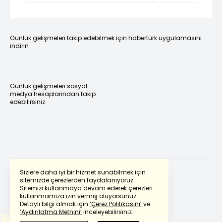
Günlük gelişmeleri takip edebilmek için habertürk uygulamasını
indirin
Günlük gelişmeleri sosyal
medya hesaplarından takip
edebilirsiniz.
Sizlere daha iyi bir hizmet sunabilmek için
sitemizde çerezlerden faydalanıyoruz.
Sitemizi kullanmaya devam ederek çerezleri
Powered by
Translate
kullanmamıza izin vermiş oluyorsunuz.
Detaylı bilgi almak için
‘Çerez Politikasını’
ve
‘Aydınlatma Metnini’
inceleyebilirsiniz.
Bu çeviride
Google Translete
kullanılmıştır.