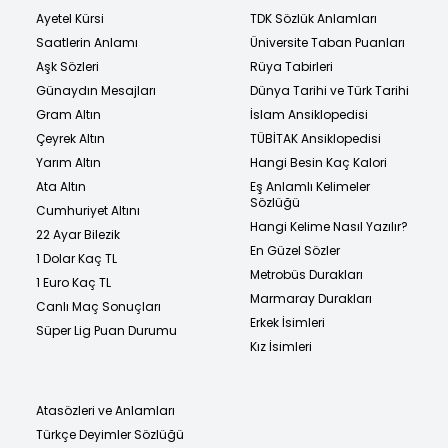
Ayetel Kürsi
TDK Sözlük Anlamları
Saatlerin Anlamı
Üniversite Taban Puanları
Aşk Sözleri
Rüya Tabirleri
Günaydın Mesajları
Dünya Tarihi ve Türk Tarihi
Gram Altın
İslam Ansiklopedisi
Çeyrek Altın
TÜBİTAK Ansiklopedisi
Yarım Altın
Hangi Besin Kaç Kalori
Ata Altın
Eş Anlamlı Kelimeler
Sözlüğü
Cumhuriyet Altını
Hangi Kelime Nasıl Yazılır?
22 Ayar Bilezik
En Güzel Sözler
1 Dolar Kaç TL
Metrobüs Durakları
1 Euro Kaç TL
Marmaray Durakları
Canlı Maç Sonuçları
Erkek İsimleri
Süper Lig Puan Durumu
Kız İsimleri
Atasözleri ve Anlamları
Türkçe Deyimler Sözlüğü