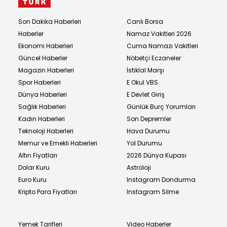
Son Dakika Haberleri
Canlı Borsa
Haberler
Namaz Vakitleri 2026
Ekonomi Haberleri
Cuma Namazı Vakitleri
Güncel Haberler
Nöbetçi Eczaneler
Magazin Haberleri
İstiklal Marşı
Spor Haberleri
E Okul VBS
Dünya Haberleri
E Devlet Giriş
Sağlık Haberleri
Günlük Burç Yorumları
Kadın Haberleri
Son Depremler
Teknoloji Haberleri
Hava Durumu
Memur ve Emekli Haberleri
Yol Durumu
Altın Fiyatları
2026 Dünya Kupası
Dolar Kuru
Astroloji
Euro Kuru
Instagram Dondurma
Kripto Para Fiyatları
Instagram Silme
Yemek Tarifleri
Video Haberler