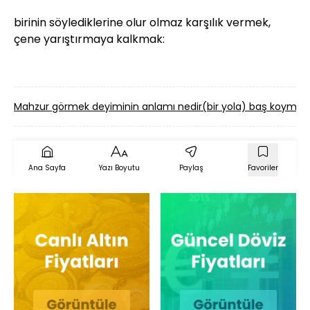
birinin söylediklerine olur olmaz karşılık vermek,
çene yarıştırmaya kalkmak:
Mahzur görmek deyiminin anlamı nedir
(bir yola) baş koymak
Ana Sayfa
Yazı Boyutu
Paylaş
Favoriler