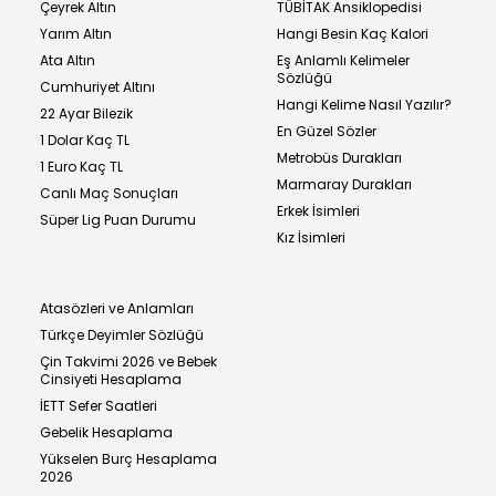
Çeyrek Altın
TÜBİTAK Ansiklopedisi
Yarım Altın
Hangi Besin Kaç Kalori
Ata Altın
Eş Anlamlı Kelimeler
Sözlüğü
Cumhuriyet Altını
Hangi Kelime Nasıl Yazılır?
22 Ayar Bilezik
En Güzel Sözler
1 Dolar Kaç TL
Metrobüs Durakları
1 Euro Kaç TL
Marmaray Durakları
Canlı Maç Sonuçları
Erkek İsimleri
Süper Lig Puan Durumu
Kız İsimleri
Atasözleri ve Anlamları
Türkçe Deyimler Sözlüğü
Çin Takvimi 2026 ve Bebek
Cinsiyeti Hesaplama
İETT Sefer Saatleri
Gebelik Hesaplama
Yükselen Burç Hesaplama
2026