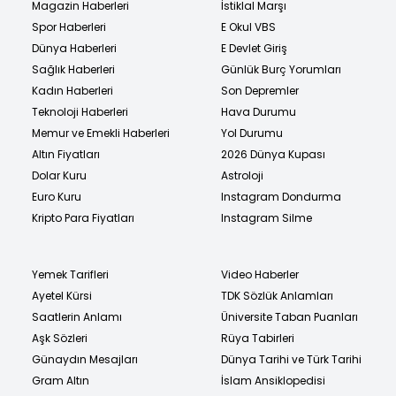
Magazin Haberleri
İstiklal Marşı
Spor Haberleri
E Okul VBS
Dünya Haberleri
E Devlet Giriş
Sağlık Haberleri
Günlük Burç Yorumları
Kadın Haberleri
Son Depremler
Teknoloji Haberleri
Hava Durumu
Memur ve Emekli Haberleri
Yol Durumu
Altın Fiyatları
2026 Dünya Kupası
Dolar Kuru
Astroloji
Euro Kuru
Instagram Dondurma
Kripto Para Fiyatları
Instagram Silme
Yemek Tarifleri
Video Haberler
Ayetel Kürsi
TDK Sözlük Anlamları
Saatlerin Anlamı
Üniversite Taban Puanları
Aşk Sözleri
Rüya Tabirleri
Günaydın Mesajları
Dünya Tarihi ve Türk Tarihi
Gram Altın
İslam Ansiklopedisi