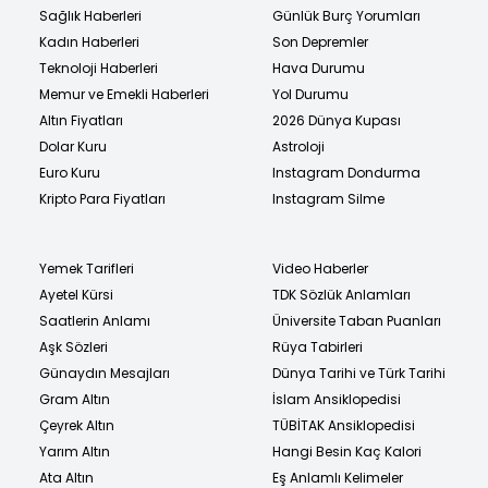
Sağlık Haberleri
Günlük Burç Yorumları
Kadın Haberleri
Son Depremler
Teknoloji Haberleri
Hava Durumu
Memur ve Emekli Haberleri
Yol Durumu
Altın Fiyatları
2026 Dünya Kupası
Dolar Kuru
Astroloji
Euro Kuru
Instagram Dondurma
Kripto Para Fiyatları
Instagram Silme
Yemek Tarifleri
Video Haberler
Ayetel Kürsi
TDK Sözlük Anlamları
Saatlerin Anlamı
Üniversite Taban Puanları
Aşk Sözleri
Rüya Tabirleri
Günaydın Mesajları
Dünya Tarihi ve Türk Tarihi
Gram Altın
İslam Ansiklopedisi
Çeyrek Altın
TÜBİTAK Ansiklopedisi
Yarım Altın
Hangi Besin Kaç Kalori
Ata Altın
Eş Anlamlı Kelimeler