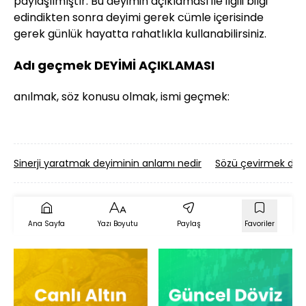
paylaşılmıştır. Bu deyimin açıklaması ile ilgili bilgi
edindikten sonra deyimi gerek cümle içerisinde
gerek günlük hayatta rahatlıkla kullanabilirsiniz.
Adı geçmek DEYİMİ AÇIKLAMASI
anılmak, söz konusu olmak, ismi geçmek:
Sinerji yaratmak deyiminin anlamı nedir
Sözü çevirmek deyi
Ana Sayfa
Yazı Boyutu
Paylaş
Favoriler