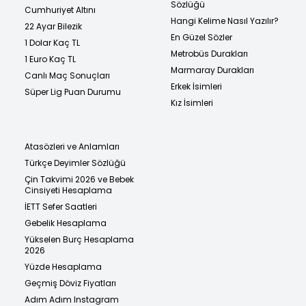
Sözlüğü
Cumhuriyet Altını
Hangi Kelime Nasıl Yazılır?
22 Ayar Bilezik
En Güzel Sözler
1 Dolar Kaç TL
Metrobüs Durakları
1 Euro Kaç TL
Marmaray Durakları
Canlı Maç Sonuçları
Erkek İsimleri
Süper Lig Puan Durumu
Kız İsimleri
Atasözleri ve Anlamları
Türkçe Deyimler Sözlüğü
Çin Takvimi 2026 ve Bebek
Cinsiyeti Hesaplama
İETT Sefer Saatleri
Gebelik Hesaplama
Yükselen Burç Hesaplama
2026
Yüzde Hesaplama
Geçmiş Döviz Fiyatları
Adım Adım Instagram