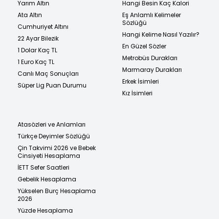
Yarım Altın
Hangi Besin Kaç Kalori
Ata Altın
Eş Anlamlı Kelimeler
Sözlüğü
Cumhuriyet Altını
Hangi Kelime Nasıl Yazılır?
22 Ayar Bilezik
En Güzel Sözler
1 Dolar Kaç TL
Metrobüs Durakları
1 Euro Kaç TL
Marmaray Durakları
Canlı Maç Sonuçları
Erkek İsimleri
Süper Lig Puan Durumu
Kız İsimleri
Atasözleri ve Anlamları
Türkçe Deyimler Sözlüğü
Çin Takvimi 2026 ve Bebek
Cinsiyeti Hesaplama
İETT Sefer Saatleri
Gebelik Hesaplama
Yükselen Burç Hesaplama
2026
Yüzde Hesaplama