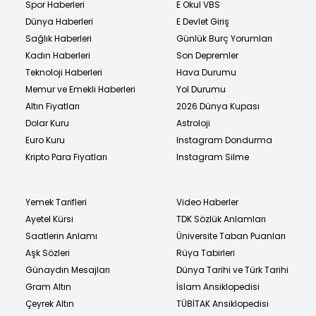
Spor Haberleri
E Okul VBS
Dünya Haberleri
E Devlet Giriş
Sağlık Haberleri
Günlük Burç Yorumları
Kadın Haberleri
Son Depremler
Teknoloji Haberleri
Hava Durumu
Memur ve Emekli Haberleri
Yol Durumu
Altın Fiyatları
2026 Dünya Kupası
Dolar Kuru
Astroloji
Euro Kuru
Instagram Dondurma
Kripto Para Fiyatları
Instagram Silme
Yemek Tarifleri
Video Haberler
Ayetel Kürsi
TDK Sözlük Anlamları
Saatlerin Anlamı
Üniversite Taban Puanları
Aşk Sözleri
Rüya Tabirleri
Günaydın Mesajları
Dünya Tarihi ve Türk Tarihi
Gram Altın
İslam Ansiklopedisi
Çeyrek Altın
TÜBİTAK Ansiklopedisi