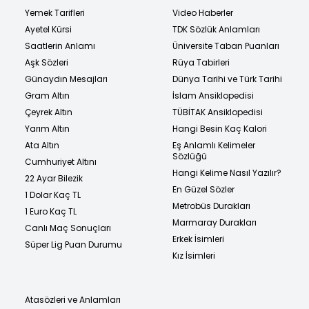
Yemek Tarifleri
Video Haberler
Ayetel Kürsi
TDK Sözlük Anlamları
Saatlerin Anlamı
Üniversite Taban Puanları
Aşk Sözleri
Rüya Tabirleri
Günaydın Mesajları
Dünya Tarihi ve Türk Tarihi
Gram Altın
İslam Ansiklopedisi
Çeyrek Altın
TÜBİTAK Ansiklopedisi
Yarım Altın
Hangi Besin Kaç Kalori
Ata Altın
Eş Anlamlı Kelimeler
Sözlüğü
Cumhuriyet Altını
Hangi Kelime Nasıl Yazılır?
22 Ayar Bilezik
En Güzel Sözler
1 Dolar Kaç TL
Metrobüs Durakları
1 Euro Kaç TL
Marmaray Durakları
Canlı Maç Sonuçları
Erkek İsimleri
Süper Lig Puan Durumu
Kız İsimleri
Atasözleri ve Anlamları