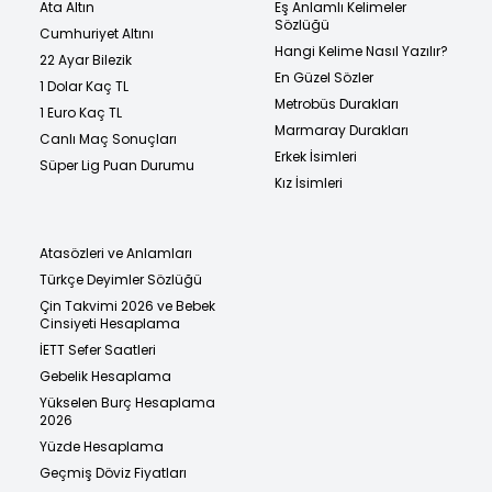
Ata Altın
Eş Anlamlı Kelimeler
Sözlüğü
Cumhuriyet Altını
Hangi Kelime Nasıl Yazılır?
22 Ayar Bilezik
En Güzel Sözler
1 Dolar Kaç TL
Metrobüs Durakları
1 Euro Kaç TL
Marmaray Durakları
Canlı Maç Sonuçları
Erkek İsimleri
Süper Lig Puan Durumu
Kız İsimleri
Atasözleri ve Anlamları
Türkçe Deyimler Sözlüğü
Çin Takvimi 2026 ve Bebek
Cinsiyeti Hesaplama
İETT Sefer Saatleri
Gebelik Hesaplama
Yükselen Burç Hesaplama
2026
Yüzde Hesaplama
Geçmiş Döviz Fiyatları