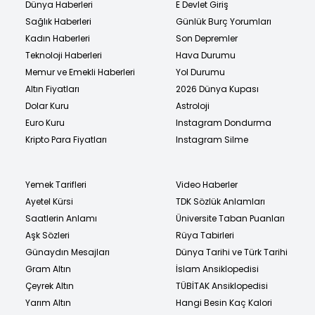
Dünya Haberleri
E Devlet Giriş
Sağlık Haberleri
Günlük Burç Yorumları
Kadın Haberleri
Son Depremler
Teknoloji Haberleri
Hava Durumu
Memur ve Emekli Haberleri
Yol Durumu
Altın Fiyatları
2026 Dünya Kupası
Dolar Kuru
Astroloji
Euro Kuru
Instagram Dondurma
Kripto Para Fiyatları
Instagram Silme
Yemek Tarifleri
Video Haberler
Ayetel Kürsi
TDK Sözlük Anlamları
Saatlerin Anlamı
Üniversite Taban Puanları
Aşk Sözleri
Rüya Tabirleri
Günaydın Mesajları
Dünya Tarihi ve Türk Tarihi
Gram Altın
İslam Ansiklopedisi
Çeyrek Altın
TÜBİTAK Ansiklopedisi
Yarım Altın
Hangi Besin Kaç Kalori