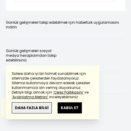
Günlük gelişmeleri takip edebilmek için habertürk uygulamasını
indirin
Günlük gelişmeleri sosyal
medya hesaplarından takip
edebilirsiniz.
Sizlere daha iyi bir hizmet sunabilmek için
sitemizde çerezlerden faydalanıyoruz.
Sitemizi kullanmaya devam ederek çerezleri
kullanmamıza izin vermiş oluyorsunuz.
Detaylı bilgi almak için
‘Çerez Politikasını’
ve
‘Aydınlatma Metnini’
inceleyebilirsiniz.
Bu çeviride
Google Translete
kullanılmıştır.
Anlam ve çeviri hatalarından
haberturk.com
DAHA FAZLA BİLGİ
KABUL ET
sorumlu değildir.