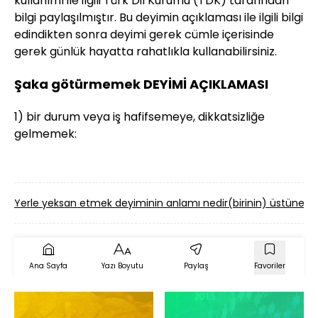
kullanımı ile ilgili Türk Dil Kurumu (TDK) tarafından
bilgi paylaşılmıştır. Bu deyimin açıklaması ile ilgili bilgi
edindikten sonra deyimi gerek cümle içerisinde
gerek günlük hayatta rahatlıkla kullanabilirsiniz.
Şaka götürmemek DEYİMİ AÇIKLAMASI
1) bir durum veya iş hafifsemeye, dikkatsizliğe
gelmemek:
Yerle yeksan etmek deyiminin anlamı nedir
(birinin) üstüne 
Ana Sayfa
Yazı Boyutu
Paylaş
Favoriler