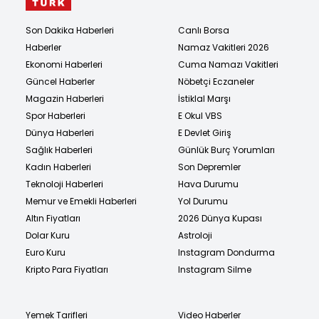
Son Dakika Haberleri
Canlı Borsa
Haberler
Namaz Vakitleri 2026
Ekonomi Haberleri
Cuma Namazı Vakitleri
Güncel Haberler
Nöbetçi Eczaneler
Magazin Haberleri
İstiklal Marşı
Spor Haberleri
E Okul VBS
Dünya Haberleri
E Devlet Giriş
Sağlık Haberleri
Günlük Burç Yorumları
Kadın Haberleri
Son Depremler
Teknoloji Haberleri
Hava Durumu
Memur ve Emekli Haberleri
Yol Durumu
Altın Fiyatları
2026 Dünya Kupası
Dolar Kuru
Astroloji
Euro Kuru
Instagram Dondurma
Kripto Para Fiyatları
Instagram Silme
Yemek Tarifleri
Video Haberler