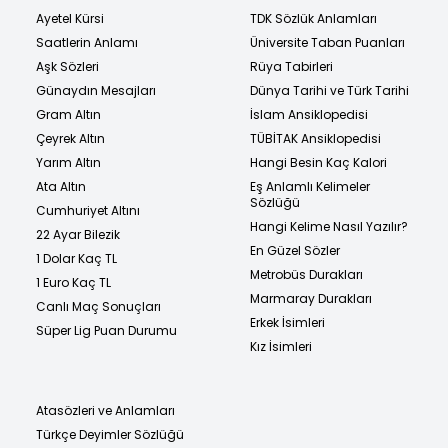
Ayetel Kürsi
TDK Sözlük Anlamları
Saatlerin Anlamı
Üniversite Taban Puanları
Aşk Sözleri
Rüya Tabirleri
Günaydın Mesajları
Dünya Tarihi ve Türk Tarihi
Gram Altın
İslam Ansiklopedisi
Çeyrek Altın
TÜBİTAK Ansiklopedisi
Yarım Altın
Hangi Besin Kaç Kalori
Ata Altın
Eş Anlamlı Kelimeler
Sözlüğü
Cumhuriyet Altını
Hangi Kelime Nasıl Yazılır?
22 Ayar Bilezik
En Güzel Sözler
1 Dolar Kaç TL
Metrobüs Durakları
1 Euro Kaç TL
Marmaray Durakları
Canlı Maç Sonuçları
Erkek İsimleri
Süper Lig Puan Durumu
Kız İsimleri
Atasözleri ve Anlamları
Türkçe Deyimler Sözlüğü