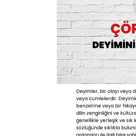
Deyimler, bir olayı veya 
veya cümlelerdir. Deyimle
benzetme veya bir hikaye g
dilin zenginliğini ve kültü
genellikle yerleşik ve sık
sözlüğünde sıklıkla bulun
anlamları ile ilgili bilgi s