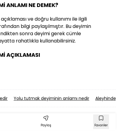
İMİ ANLAMI NE DEMEK?
açıklaması ve doğru kullanımı ile ilgili
afından bilgi paylaşılmıştır. Bu deyimin
i edindikten sonra deyimi gerek cümle
yatta rahatlıkla kullanabilirsiniz.
İMİ AÇIKLAMASI
edir
Yolu tutmak deyiminin anlamı nedir
Aleyhinde (aleyhin
Paylaş
Favoriler