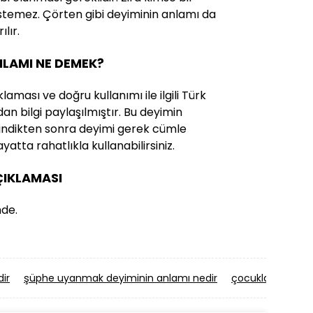
istemez. Çörten gibi deyiminin anlamı da
lır.
ANLAMI NE DEMEK?
laması ve doğru kullanımı ile ilgili Türk
an bilgi paylaşılmıştır. Bu deyimin
i edindikten sonra deyimi gerek cümle
yatta rahatlıkla kullanabilirsiniz.
AÇIKLAMASI
mde.
ir
şüphe uyanmak deyiminin anlamı nedir
çocukla çocuk, 