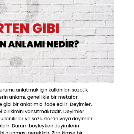
durumu anlatmak için kullanılan sözcük
rin anlamı, genellikle bir metafor,
ibi bir anlatımla ifade edilir. Deyimler,
rel birikimini yansıtmaktadır. Deyimler
 kullanılırlar ve sözlüklerde veya deyimler
abilir. Durum böyleyken deyimlerin
ahibi olunması gereklidir. Zira kimse bir