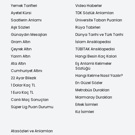
Yemek Tarifleri
Video Haberler
Ayetel Kürsi
TDK Sözlük Anlamları
Saatlerin Anlamı
Üniversite Taban Puanları
Aşk Sözleri
Rüya Tabirleri
Günaydın Mesajları
Dünya Tarihi ve Türk Tarihi
Gram Altın
İslam Ansiklopedisi
Çeyrek Altın
TÜBİTAK Ansiklopedisi
Yarım Altın
Hangi Besin Kaç Kalori
Ata Altın
Eş Anlamlı Kelimeler
Sözlüğü
Cumhuriyet Altını
Hangi Kelime Nasıl Yazılır?
22 Ayar Bilezik
En Güzel Sözler
1 Dolar Kaç TL
Metrobüs Durakları
1 Euro Kaç TL
Marmaray Durakları
Canlı Maç Sonuçları
Erkek İsimleri
Süper Lig Puan Durumu
Kız İsimleri
Atasözleri ve Anlamları