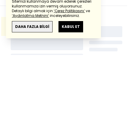
Sitemizi kullanmaya devam ederek çerezleri
Powered by
Translate
kullanmamıza izin vermiş oluyorsunuz.
Detaylı bilgi almak için
‘Çerez Politikasını’
ve
‘Aydınlatma Metnini’
inceleyebilirsiniz.
Bu çeviride
Google Translete
kullanılmıştır.
Anlam ve çeviri hatalarından
haberturk.com
DAHA FAZLA BİLGİ
KABUL ET
sorumlu değildir.