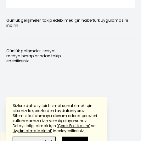
Günlük gelişmeleri takip edebilmek için habertürk uygulamasını
indirin
Günlük gelişmeleri sosyal
medya hesaplarından takip
edebilirsiniz.
Sizlere daha iyi bir hizmet sunabilmek için
sitemizde çerezlerden faydalanıyoruz.
Sitemizi kullanmaya devam ederek çerezleri
Powered by
Translate
kullanmamıza izin vermiş oluyorsunuz.
Detaylı bilgi almak için
‘Çerez Politikasını’
ve
‘Aydınlatma Metnini’
inceleyebilirsiniz.
Bu çeviride
Google Translete
kullanılmıştır.