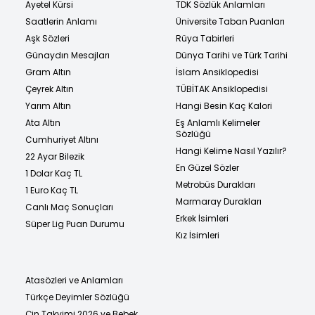
Ayetel Kürsi
TDK Sözlük Anlamları
Saatlerin Anlamı
Üniversite Taban Puanları
Aşk Sözleri
Rüya Tabirleri
Günaydın Mesajları
Dünya Tarihi ve Türk Tarihi
Gram Altın
İslam Ansiklopedisi
Çeyrek Altın
TÜBİTAK Ansiklopedisi
Yarım Altın
Hangi Besin Kaç Kalori
Ata Altın
Eş Anlamlı Kelimeler
Sözlüğü
Cumhuriyet Altını
Hangi Kelime Nasıl Yazılır?
22 Ayar Bilezik
En Güzel Sözler
1 Dolar Kaç TL
Metrobüs Durakları
1 Euro Kaç TL
Marmaray Durakları
Canlı Maç Sonuçları
Erkek İsimleri
Süper Lig Puan Durumu
Kız İsimleri
Atasözleri ve Anlamları
Türkçe Deyimler Sözlüğü
Çin Takvimi 2026 ve Bebek