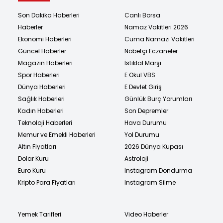
Son Dakika Haberleri
Canlı Borsa
Haberler
Namaz Vakitleri 2026
Ekonomi Haberleri
Cuma Namazı Vakitleri
Güncel Haberler
Nöbetçi Eczaneler
Magazin Haberleri
İstiklal Marşı
Spor Haberleri
E Okul VBS
Dünya Haberleri
E Devlet Giriş
Sağlık Haberleri
Günlük Burç Yorumları
Kadın Haberleri
Son Depremler
Teknoloji Haberleri
Hava Durumu
Memur ve Emekli Haberleri
Yol Durumu
Altın Fiyatları
2026 Dünya Kupası
Dolar Kuru
Astroloji
Euro Kuru
Instagram Dondurma
Kripto Para Fiyatları
Instagram Silme
Yemek Tarifleri
Video Haberler