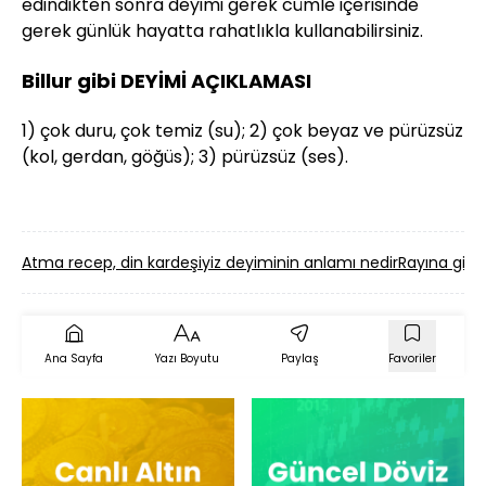
edindikten sonra deyimi gerek cümle içerisinde
gerek günlük hayatta rahatlıkla kullanabilirsiniz.
Billur gibi DEYİMİ AÇIKLAMASI
1) çok duru, çok temiz (su); 2) çok beyaz ve pürüzsüz
(kol, gerdan, göğüs); 3) pürüzsüz (ses).
Atma recep, din kardeşiyiz deyiminin anlamı nedir
Rayına girm
Ana Sayfa
Yazı Boyutu
Paylaş
Favoriler