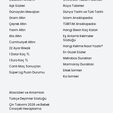
Aşk Sözleri
Rüya Tabirleri
Günaydın Mesajları
Dünya Tarihi ve Türk Tarihi
Gram Altın
İslam Ansiklopedisi
Çeyrek Altın
TÜBİTAK Ansiklopedisi
Yarım Altın
Hangi Besin Kaç Kalori
Ata Altın
Eş Anlamlı Kelimeler
Sözlüğü
Cumhuriyet Altını
Hangi Kelime Nasıl Yazılır?
22 Ayar Bilezik
En Güzel Sözler
1 Dolar Kaç TL
Metrobüs Durakları
1 Euro Kaç TL
Marmaray Durakları
Canlı Maç Sonuçları
Erkek İsimleri
Süper Lig Puan Durumu
Kız İsimleri
Atasözleri ve Anlamları
Türkçe Deyimler Sözlüğü
Çin Takvimi 2026 ve Bebek
Cinsiyeti Hesaplama