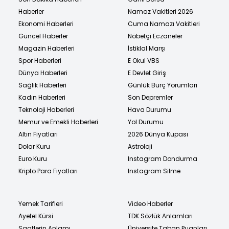
Haberler
Namaz Vakitleri 2026
Ekonomi Haberleri
Cuma Namazı Vakitleri
Güncel Haberler
Nöbetçi Eczaneler
Magazin Haberleri
İstiklal Marşı
Spor Haberleri
E Okul VBS
Dünya Haberleri
E Devlet Giriş
Sağlık Haberleri
Günlük Burç Yorumları
Kadın Haberleri
Son Depremler
Teknoloji Haberleri
Hava Durumu
Memur ve Emekli Haberleri
Yol Durumu
Altın Fiyatları
2026 Dünya Kupası
Dolar Kuru
Astroloji
Euro Kuru
Instagram Dondurma
Kripto Para Fiyatları
Instagram Silme
Yemek Tarifleri
Video Haberler
Ayetel Kürsi
TDK Sözlük Anlamları
Saatlerin Anlamı
Üniversite Taban Puanları