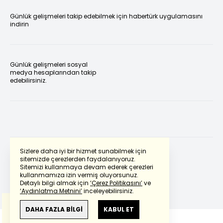
Günlük gelişmeleri takip edebilmek için habertürk uygulamasını
indirin
Günlük gelişmeleri sosyal
medya hesaplarından takip
edebilirsiniz.
Sizlere daha iyi bir hizmet sunabilmek için
sitemizde çerezlerden faydalanıyoruz.
Sitemizi kullanmaya devam ederek çerezleri
Powered by
Translate
kullanmamıza izin vermiş oluyorsunuz.
Detaylı bilgi almak için
‘Çerez Politikasını’
ve
‘Aydınlatma Metnini’
inceleyebilirsiniz.
Bu çeviride
Google Translete
kullanılmıştır.
Anlam ve çeviri hatalarından
haberturk.com
DAHA FAZLA BİLGİ
KABUL ET
sorumlu değildir.