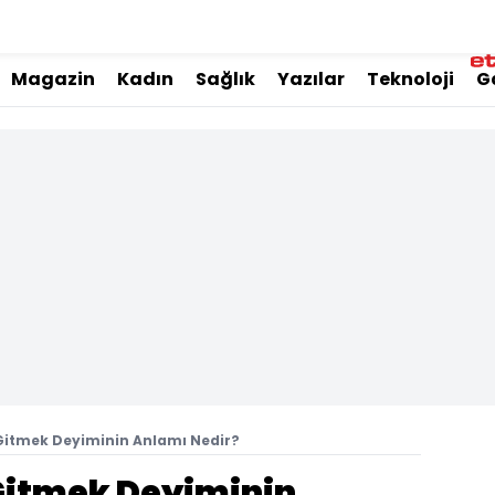
Magazin
Kadın
Sağlık
Yazılar
Teknoloji
G
ıt Gitmek Deyiminin Anlamı Nedir?
t Gitmek Deyiminin