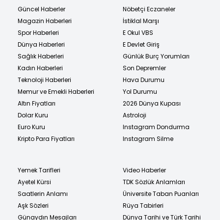
Güncel Haberler
Nöbetçi Eczaneler
Magazin Haberleri
İstiklal Marşı
Spor Haberleri
E Okul VBS
Dünya Haberleri
E Devlet Giriş
Sağlık Haberleri
Günlük Burç Yorumları
Kadın Haberleri
Son Depremler
Teknoloji Haberleri
Hava Durumu
Memur ve Emekli Haberleri
Yol Durumu
Altın Fiyatları
2026 Dünya Kupası
Dolar Kuru
Astroloji
Euro Kuru
Instagram Dondurma
Kripto Para Fiyatları
Instagram Silme
Yemek Tarifleri
Video Haberler
Ayetel Kürsi
TDK Sözlük Anlamları
Saatlerin Anlamı
Üniversite Taban Puanları
Aşk Sözleri
Rüya Tabirleri
Günaydın Mesajları
Dünya Tarihi ve Türk Tarihi