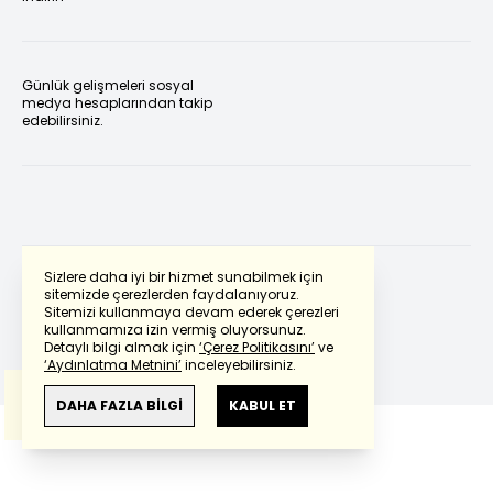
Günlük gelişmeleri sosyal
medya hesaplarından takip
edebilirsiniz.
Sizlere daha iyi bir hizmet sunabilmek için
sitemizde çerezlerden faydalanıyoruz.
Sitemizi kullanmaya devam ederek çerezleri
Powered by
Translate
kullanmamıza izin vermiş oluyorsunuz.
Detaylı bilgi almak için
‘Çerez Politikasını’
ve
‘Aydınlatma Metnini’
inceleyebilirsiniz.
Bu çeviride
Google Translete
kullanılmıştır.
Anlam ve çeviri hatalarından
haberturk.com
DAHA FAZLA BİLGİ
KABUL ET
sorumlu değildir.