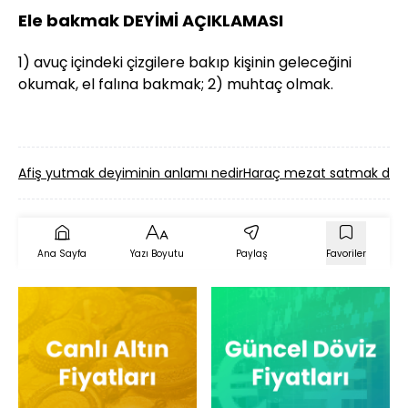
Ele bakmak DEYİMİ AÇIKLAMASI
1) avuç içindeki çizgilere bakıp kişinin geleceğini
okumak, el falına bakmak; 2) muhtaç olmak.
Afiş yutmak deyiminin anlamı nedir
Haraç mezat satmak deyi
Ana Sayfa
Yazı Boyutu
Paylaş
Favoriler