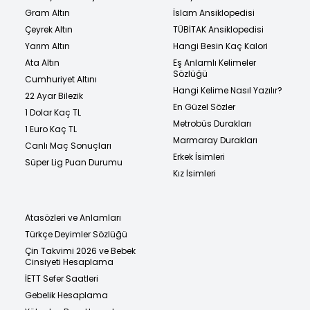
Gram Altın
İslam Ansiklopedisi
Çeyrek Altın
TÜBİTAK Ansiklopedisi
Yarım Altın
Hangi Besin Kaç Kalori
Ata Altın
Eş Anlamlı Kelimeler
Sözlüğü
Cumhuriyet Altını
Hangi Kelime Nasıl Yazılır?
22 Ayar Bilezik
En Güzel Sözler
1 Dolar Kaç TL
Metrobüs Durakları
1 Euro Kaç TL
Marmaray Durakları
Canlı Maç Sonuçları
Erkek İsimleri
Süper Lig Puan Durumu
Kız İsimleri
Atasözleri ve Anlamları
Türkçe Deyimler Sözlüğü
Çin Takvimi 2026 ve Bebek
Cinsiyeti Hesaplama
İETT Sefer Saatleri
Gebelik Hesaplama