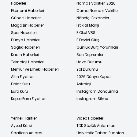
Haberler
Namaz Vakitleri 2026
Ekonomi Haberleri
Cuma Namazı Vakitleri
Güncel Haberler
Nöbetçi Eczaneler
Magazin Haberleri
İstiklal Marşı
Spor Haberleri
E Okul VBS
Dünya Haberleri
E Devlet Giriş
Sağlık Haberleri
Günlük Burç Yorumları
Kadın Haberleri
Son Depremler
Teknoloji Haberleri
Hava Durumu
Memur ve Emekli Haberleri
Yol Durumu
Altın Fiyatları
2026 Dünya Kupası
Dolar Kuru
Astroloji
Euro Kuru
Instagram Dondurma
Kripto Para Fiyatları
Instagram Silme
Yemek Tarifleri
Video Haberler
Ayetel Kürsi
TDK Sözlük Anlamları
Saatlerin Anlamı
Üniversite Taban Puanları