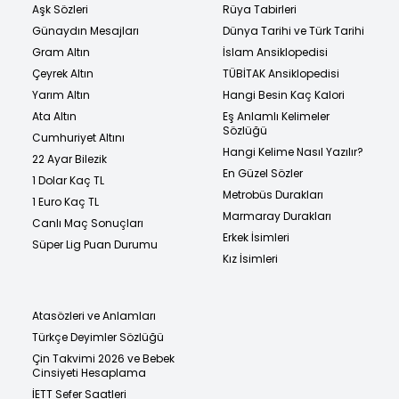
Aşk Sözleri
Rüya Tabirleri
Günaydın Mesajları
Dünya Tarihi ve Türk Tarihi
Gram Altın
İslam Ansiklopedisi
Çeyrek Altın
TÜBİTAK Ansiklopedisi
Yarım Altın
Hangi Besin Kaç Kalori
Ata Altın
Eş Anlamlı Kelimeler
Sözlüğü
Cumhuriyet Altını
Hangi Kelime Nasıl Yazılır?
22 Ayar Bilezik
En Güzel Sözler
1 Dolar Kaç TL
Metrobüs Durakları
1 Euro Kaç TL
Marmaray Durakları
Canlı Maç Sonuçları
Erkek İsimleri
Süper Lig Puan Durumu
Kız İsimleri
Atasözleri ve Anlamları
Türkçe Deyimler Sözlüğü
Çin Takvimi 2026 ve Bebek
Cinsiyeti Hesaplama
İETT Sefer Saatleri