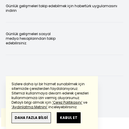
Günlük gelişmeleri takip edebilmek için habertürk uygulamasını
indirin
Günlük gelişmeleri sosyal
medya hesaplarından takip
edebilirsiniz.
Sizlere daha iyi bir hizmet sunabilmek için
sitemizde çerezlerden faydalanıyoruz.
Sitemizi kullanmaya devam ederek çerezleri
Powered by
Translate
kullanmamıza izin vermiş oluyorsunuz.
Detaylı bilgi almak için
‘Çerez Politikasını’
ve
‘Aydınlatma Metnini’
inceleyebilirsiniz.
Bu çeviride
Google Translete
kullanılmıştır.
Anlam ve çeviri hatalarından
haberturk.com
DAHA FAZLA BİLGİ
KABUL ET
sorumlu değildir.