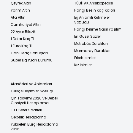
Çeyrek Altın
TÜBİTAK Ansiklopedisi
Yarım Altın
Hangi Besin Kaç Kalori
Ata Altın
Eş Anlamlı Kelimeler
Sözlüğü
Cumhuriyet Altını
Hangi Kelime Nasıl Yazılır?
22 Ayar Bilezik
En Güzel Sözler
1 Dolar Kaç TL
Metrobüs Durakları
1 Euro Kaç TL
Marmaray Durakları
Canlı Maç Sonuçları
Erkek İsimleri
Süper Lig Puan Durumu
Kız İsimleri
Atasözleri ve Anlamları
Türkçe Deyimler Sözlüğü
Çin Takvimi 2026 ve Bebek
Cinsiyeti Hesaplama
İETT Sefer Saatleri
Gebelik Hesaplama
Yükselen Burç Hesaplama
2026