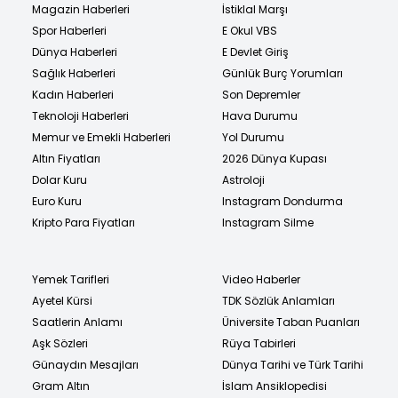
Magazin Haberleri
İstiklal Marşı
Spor Haberleri
E Okul VBS
Dünya Haberleri
E Devlet Giriş
Sağlık Haberleri
Günlük Burç Yorumları
Kadın Haberleri
Son Depremler
Teknoloji Haberleri
Hava Durumu
Memur ve Emekli Haberleri
Yol Durumu
Altın Fiyatları
2026 Dünya Kupası
Dolar Kuru
Astroloji
Euro Kuru
Instagram Dondurma
Kripto Para Fiyatları
Instagram Silme
Yemek Tarifleri
Video Haberler
Ayetel Kürsi
TDK Sözlük Anlamları
Saatlerin Anlamı
Üniversite Taban Puanları
Aşk Sözleri
Rüya Tabirleri
Günaydın Mesajları
Dünya Tarihi ve Türk Tarihi
Gram Altın
İslam Ansiklopedisi