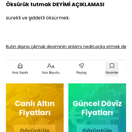
Öksürük tutmak DEYİMİ AÇIKLAMASI
sürekli ve şiddetli öksürmek.
Rutin dışına çıkmak deyiminin anlamı nedir
Laçka etmek deyim
Ana Sayfa
Yazı Boyutu
Paylaş
Favoriler