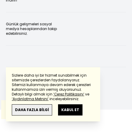
indirin
Günlük gelişmeleri sosyal
medya hesaplarından takip
edebilirsiniz.
Sizlere daha iyi bir hizmet sunabilmek için
sitemizde çerezlerden faydalanıyoruz.
Sitemizi kullanmaya devam ederek çerezleri
Powered by
Translate
kullanmamıza izin vermiş oluyorsunuz.
Detaylı bilgi almak için
‘Çerez Politikasını’
ve
‘Aydınlatma Metnini’
inceleyebilirsiniz.
Bu çeviride
Google Translete
kullanılmıştır.
Anlam ve çeviri hatalarından
haberturk.com
DAHA FAZLA BİLGİ
KABUL ET
sorumlu değildir.