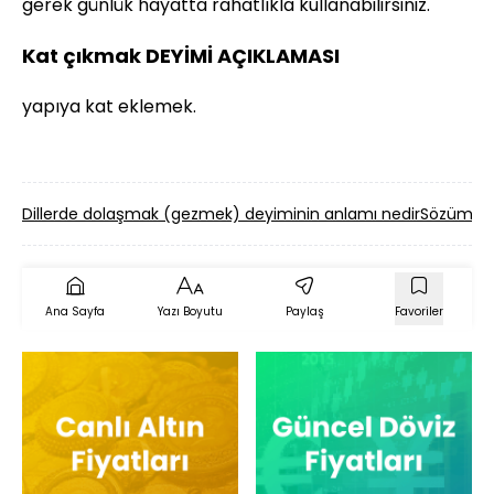
gerek günlük hayatta rahatlıkla kullanabilirsiniz.
Kat çıkmak DEYİMİ AÇIKLAMASI
yapıya kat eklemek.
Dillerde dolaşmak (gezmek) deyiminin anlamı nedir
Sözüm ya
Ana Sayfa
Yazı Boyutu
Paylaş
Favoriler