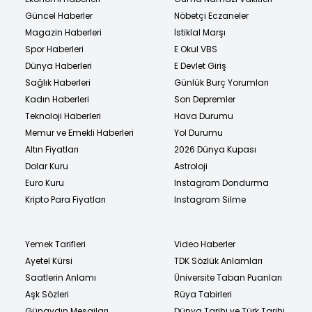
Güncel Haberler
Nöbetçi Eczaneler
Magazin Haberleri
İstiklal Marşı
Spor Haberleri
E Okul VBS
Dünya Haberleri
E Devlet Giriş
Sağlık Haberleri
Günlük Burç Yorumları
Kadın Haberleri
Son Depremler
Teknoloji Haberleri
Hava Durumu
Memur ve Emekli Haberleri
Yol Durumu
Altın Fiyatları
2026 Dünya Kupası
Dolar Kuru
Astroloji
Euro Kuru
Instagram Dondurma
Kripto Para Fiyatları
Instagram Silme
Yemek Tarifleri
Video Haberler
Ayetel Kürsi
TDK Sözlük Anlamları
Saatlerin Anlamı
Üniversite Taban Puanları
Aşk Sözleri
Rüya Tabirleri
Günaydın Mesajları
Dünya Tarihi ve Türk Tarihi