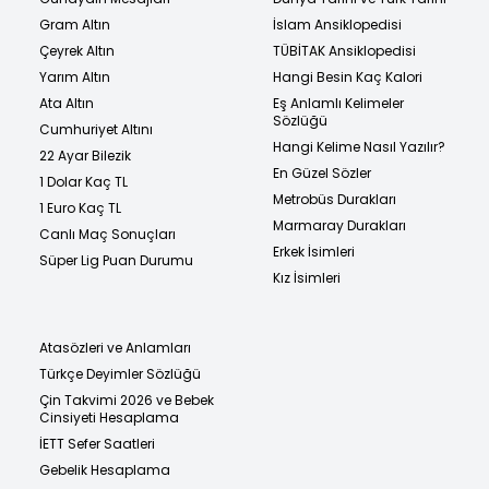
Gram Altın
İslam Ansiklopedisi
Çeyrek Altın
TÜBİTAK Ansiklopedisi
Yarım Altın
Hangi Besin Kaç Kalori
Ata Altın
Eş Anlamlı Kelimeler
Sözlüğü
Cumhuriyet Altını
Hangi Kelime Nasıl Yazılır?
22 Ayar Bilezik
En Güzel Sözler
1 Dolar Kaç TL
Metrobüs Durakları
1 Euro Kaç TL
Marmaray Durakları
Canlı Maç Sonuçları
Erkek İsimleri
Süper Lig Puan Durumu
Kız İsimleri
Atasözleri ve Anlamları
Türkçe Deyimler Sözlüğü
Çin Takvimi 2026 ve Bebek
Cinsiyeti Hesaplama
İETT Sefer Saatleri
Gebelik Hesaplama