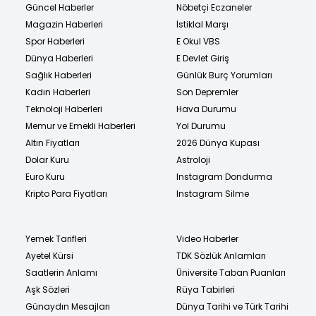
Güncel Haberler
Nöbetçi Eczaneler
Magazin Haberleri
İstiklal Marşı
Spor Haberleri
E Okul VBS
Dünya Haberleri
E Devlet Giriş
Sağlık Haberleri
Günlük Burç Yorumları
Kadın Haberleri
Son Depremler
Teknoloji Haberleri
Hava Durumu
Memur ve Emekli Haberleri
Yol Durumu
Altın Fiyatları
2026 Dünya Kupası
Dolar Kuru
Astroloji
Euro Kuru
Instagram Dondurma
Kripto Para Fiyatları
Instagram Silme
Yemek Tarifleri
Video Haberler
Ayetel Kürsi
TDK Sözlük Anlamları
Saatlerin Anlamı
Üniversite Taban Puanları
Aşk Sözleri
Rüya Tabirleri
Günaydın Mesajları
Dünya Tarihi ve Türk Tarihi