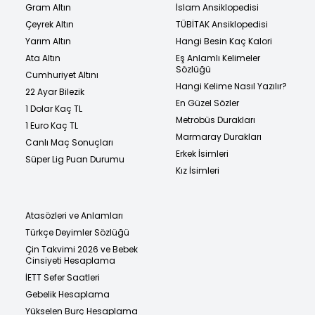
Gram Altın
İslam Ansiklopedisi
Çeyrek Altın
TÜBİTAK Ansiklopedisi
Yarım Altın
Hangi Besin Kaç Kalori
Ata Altın
Eş Anlamlı Kelimeler
Sözlüğü
Cumhuriyet Altını
Hangi Kelime Nasıl Yazılır?
22 Ayar Bilezik
En Güzel Sözler
1 Dolar Kaç TL
Metrobüs Durakları
1 Euro Kaç TL
Marmaray Durakları
Canlı Maç Sonuçları
Erkek İsimleri
Süper Lig Puan Durumu
Kız İsimleri
Atasözleri ve Anlamları
Türkçe Deyimler Sözlüğü
Çin Takvimi 2026 ve Bebek
Cinsiyeti Hesaplama
İETT Sefer Saatleri
Gebelik Hesaplama
Yükselen Burç Hesaplama