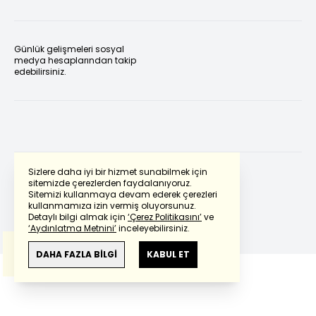
Günlük gelişmeleri sosyal
medya hesaplarından takip
edebilirsiniz.
Sizlere daha iyi bir hizmet sunabilmek için
sitemizde çerezlerden faydalanıyoruz.
Sitemizi kullanmaya devam ederek çerezleri
Powered by
Translate
kullanmamıza izin vermiş oluyorsunuz.
Detaylı bilgi almak için
‘Çerez Politikasını’
ve
‘Aydınlatma Metnini’
inceleyebilirsiniz.
Bu çeviride
Google Translete
kullanılmıştır.
Anlam ve çeviri hatalarından
haberturk.com
DAHA FAZLA BİLGİ
KABUL ET
sorumlu değildir.