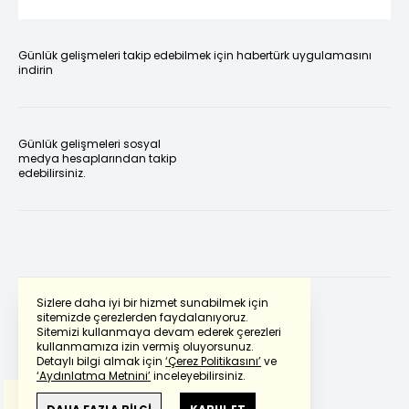
Günlük gelişmeleri takip edebilmek için habertürk uygulamasını
indirin
Günlük gelişmeleri sosyal
medya hesaplarından takip
edebilirsiniz.
Sizlere daha iyi bir hizmet sunabilmek için
sitemizde çerezlerden faydalanıyoruz.
Sitemizi kullanmaya devam ederek çerezleri
Powered by
Translate
kullanmamıza izin vermiş oluyorsunuz.
Detaylı bilgi almak için
‘Çerez Politikasını’
ve
‘Aydınlatma Metnini’
inceleyebilirsiniz.
Bu çeviride
Google Translete
kullanılmıştır.
Anlam ve çeviri hatalarından
haberturk.com