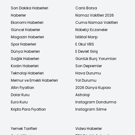
Son Dakika Haberleri
Canlı Borsa
Haberler
Namaz Vakitleri 2026
Ekonomi Haberleri
Cuma Namazı Vakitleri
Güncel Haberler
Nöbetçi Eczaneler
Magazin Haberleri
İstiklal Marşı
Spor Haberleri
E Okul VBS
Dünya Haberleri
E Devlet Giriş
Sağlık Haberleri
Günlük Burç Yorumları
Kadın Haberleri
Son Depremler
Teknoloji Haberleri
Hava Durumu
Memur ve Emekli Haberleri
Yol Durumu
Altın Fiyatları
2026 Dünya Kupası
Dolar Kuru
Astroloji
Euro Kuru
Instagram Dondurma
Kripto Para Fiyatları
Instagram Silme
Yemek Tarifleri
Video Haberler