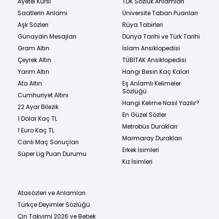
Ayetel Kürsi
TDK Sözlük Anlamları
Saatlerin Anlamı
Üniversite Taban Puanları
Aşk Sözleri
Rüya Tabirleri
Günaydın Mesajları
Dünya Tarihi ve Türk Tarihi
Gram Altın
İslam Ansiklopedisi
Çeyrek Altın
TÜBİTAK Ansiklopedisi
Yarım Altın
Hangi Besin Kaç Kalori
Ata Altın
Eş Anlamlı Kelimeler
Sözlüğü
Cumhuriyet Altını
Hangi Kelime Nasıl Yazılır?
22 Ayar Bilezik
En Güzel Sözler
1 Dolar Kaç TL
Metrobüs Durakları
1 Euro Kaç TL
Marmaray Durakları
Canlı Maç Sonuçları
Erkek İsimleri
Süper Lig Puan Durumu
Kız İsimleri
Atasözleri ve Anlamları
Türkçe Deyimler Sözlüğü
Çin Takvimi 2026 ve Bebek