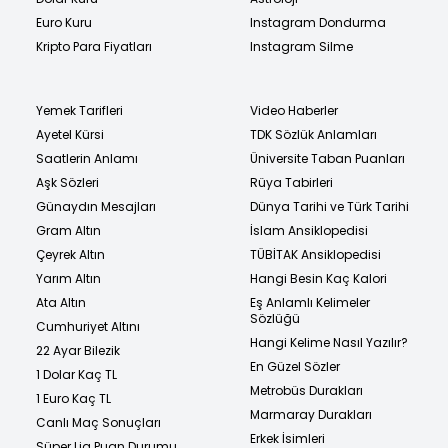
Euro Kuru
Instagram Dondurma
Kripto Para Fiyatları
Instagram Silme
Yemek Tarifleri
Video Haberler
Ayetel Kürsi
TDK Sözlük Anlamları
Saatlerin Anlamı
Üniversite Taban Puanları
Aşk Sözleri
Rüya Tabirleri
Günaydın Mesajları
Dünya Tarihi ve Türk Tarihi
Gram Altın
İslam Ansiklopedisi
Çeyrek Altın
TÜBİTAK Ansiklopedisi
Yarım Altın
Hangi Besin Kaç Kalori
Ata Altın
Eş Anlamlı Kelimeler
Sözlüğü
Cumhuriyet Altını
Hangi Kelime Nasıl Yazılır?
22 Ayar Bilezik
En Güzel Sözler
1 Dolar Kaç TL
Metrobüs Durakları
1 Euro Kaç TL
Marmaray Durakları
Canlı Maç Sonuçları
Erkek İsimleri
Süper Lig Puan Durumu