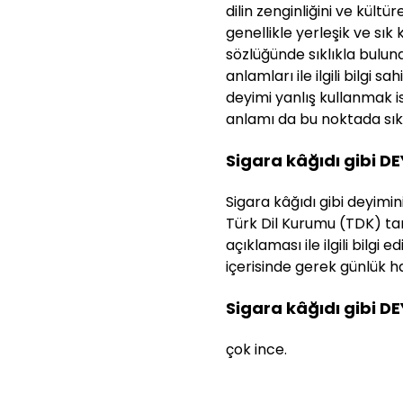
dilin zenginliğini ve kültü
genellikle yerleşik ve sık
sözlüğünde sıklıkla bulun
anlamları ile ilgili bilgi s
deyimi yanlış kullanmak i
anlamı da bu noktada sıklı
Sigara kâğıdı gibi D
Sigara kâğıdı gibi deyimini
Türk Dil Kurumu (TDK) tar
açıklaması ile ilgili bilg
içerisinde gerek günlük ha
Sigara kâğıdı gibi D
çok ince.