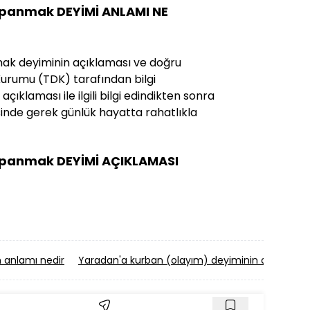
kapanmak DEYİMİ ANLAMI NE
nmak deyiminin açıklaması ve doğru
il Kurumu (TDK) tarafından bilgi
açıklaması ile ilgili bilgi edindikten sonra
sinde gerek günlük hayatta rahatlıkla
 kapanmak DEYİMİ AÇIKLAMASI
 anlamı nedir
Yaradan'a kurban (olayım) deyiminin anlamı ne