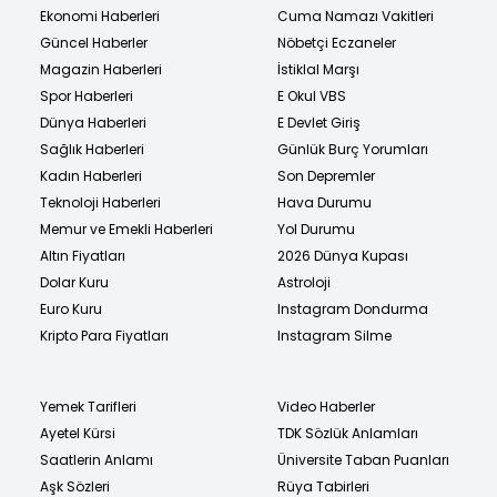
Ekonomi Haberleri
Cuma Namazı Vakitleri
Güncel Haberler
Nöbetçi Eczaneler
Magazin Haberleri
İstiklal Marşı
Spor Haberleri
E Okul VBS
Dünya Haberleri
E Devlet Giriş
Sağlık Haberleri
Günlük Burç Yorumları
Kadın Haberleri
Son Depremler
Teknoloji Haberleri
Hava Durumu
Memur ve Emekli Haberleri
Yol Durumu
Altın Fiyatları
2026 Dünya Kupası
Dolar Kuru
Astroloji
Euro Kuru
Instagram Dondurma
Kripto Para Fiyatları
Instagram Silme
Yemek Tarifleri
Video Haberler
Ayetel Kürsi
TDK Sözlük Anlamları
Saatlerin Anlamı
Üniversite Taban Puanları
Aşk Sözleri
Rüya Tabirleri