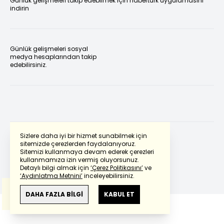
Günlük gelişmeleri takip edebilmek için habertürk uygulamasını
indirin
Günlük gelişmeleri sosyal
medya hesaplarından takip
edebilirsiniz.
Sizlere daha iyi bir hizmet sunabilmek için
sitemizde çerezlerden faydalanıyoruz.
Sitemizi kullanmaya devam ederek çerezleri
Powered by
Translate
kullanmamıza izin vermiş oluyorsunuz.
Detaylı bilgi almak için
‘Çerez Politikasını’
ve
‘Aydınlatma Metnini’
inceleyebilirsiniz.
Bu çeviride
Google Translete
kullanılmıştır.
Anlam ve çeviri hatalarından
haberturk.com
DAHA FAZLA BİLGİ
KABUL ET
sorumlu değildir.