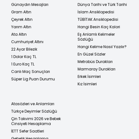
Günaydın Mesajları
Dünya Tarihi ve Türk Tarihi
Gram Altın
İslam Ansiklopedisi
Çeyrek Altın
TÜBİTAK Ansiklopedisi
Yarım Altın
Hangi Besin Kaç Kalori
Ata Altın
Eş Anlamlı Kelimeler
Sözlüğü
Cumhuriyet Altını
Hangi Kelime Nasıl Yazılır?
22 Ayar Bilezik
En Güzel Sözler
1 Dolar Kaç TL
Metrobüs Durakları
1 Euro Kaç TL
Marmaray Durakları
Canlı Maç Sonuçları
Erkek İsimleri
Süper Lig Puan Durumu
Kız İsimleri
Atasözleri ve Anlamları
Türkçe Deyimler Sözlüğü
Çin Takvimi 2026 ve Bebek
Cinsiyeti Hesaplama
İETT Sefer Saatleri
Gebelik Hesaplama