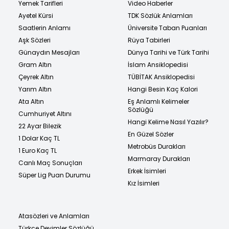
Yemek Tarifleri
Video Haberler
Ayetel Kürsi
TDK Sözlük Anlamları
Saatlerin Anlamı
Üniversite Taban Puanları
Aşk Sözleri
Rüya Tabirleri
Günaydın Mesajları
Dünya Tarihi ve Türk Tarihi
Gram Altın
İslam Ansiklopedisi
Çeyrek Altın
TÜBİTAK Ansiklopedisi
Yarım Altın
Hangi Besin Kaç Kalori
Ata Altın
Eş Anlamlı Kelimeler
Sözlüğü
Cumhuriyet Altını
Hangi Kelime Nasıl Yazılır?
22 Ayar Bilezik
En Güzel Sözler
1 Dolar Kaç TL
Metrobüs Durakları
1 Euro Kaç TL
Marmaray Durakları
Canlı Maç Sonuçları
Erkek İsimleri
Süper Lig Puan Durumu
Kız İsimleri
Atasözleri ve Anlamları
Türkçe Deyimler Sözlüğü