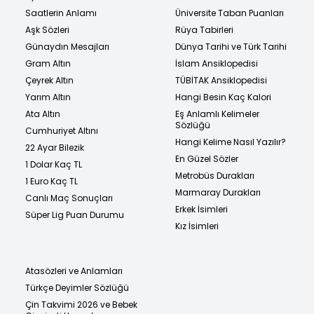
Saatlerin Anlamı
Üniversite Taban Puanları
Aşk Sözleri
Rüya Tabirleri
Günaydın Mesajları
Dünya Tarihi ve Türk Tarihi
Gram Altın
İslam Ansiklopedisi
Çeyrek Altın
TÜBİTAK Ansiklopedisi
Yarım Altın
Hangi Besin Kaç Kalori
Ata Altın
Eş Anlamlı Kelimeler
Sözlüğü
Cumhuriyet Altını
Hangi Kelime Nasıl Yazılır?
22 Ayar Bilezik
En Güzel Sözler
1 Dolar Kaç TL
Metrobüs Durakları
1 Euro Kaç TL
Marmaray Durakları
Canlı Maç Sonuçları
Erkek İsimleri
Süper Lig Puan Durumu
Kız İsimleri
Atasözleri ve Anlamları
Türkçe Deyimler Sözlüğü
Çin Takvimi 2026 ve Bebek