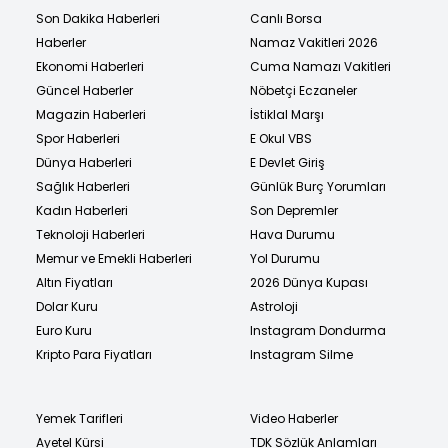
Son Dakika Haberleri
Canlı Borsa
Haberler
Namaz Vakitleri 2026
Ekonomi Haberleri
Cuma Namazı Vakitleri
Güncel Haberler
Nöbetçi Eczaneler
Magazin Haberleri
İstiklal Marşı
Spor Haberleri
E Okul VBS
Dünya Haberleri
E Devlet Giriş
Sağlık Haberleri
Günlük Burç Yorumları
Kadın Haberleri
Son Depremler
Teknoloji Haberleri
Hava Durumu
Memur ve Emekli Haberleri
Yol Durumu
Altın Fiyatları
2026 Dünya Kupası
Dolar Kuru
Astroloji
Euro Kuru
Instagram Dondurma
Kripto Para Fiyatları
Instagram Silme
Yemek Tarifleri
Video Haberler
Ayetel Kürsi
TDK Sözlük Anlamları