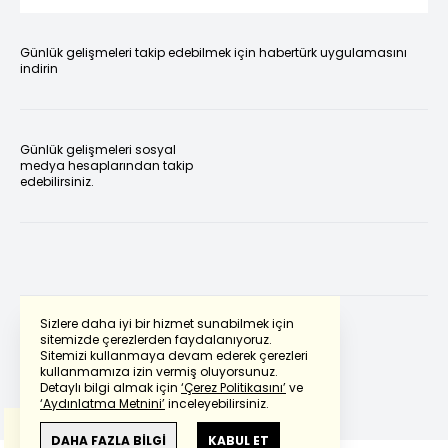
Günlük gelişmeleri takip edebilmek için habertürk uygulamasını
indirin
Günlük gelişmeleri sosyal
medya hesaplarından takip
edebilirsiniz.
Sizlere daha iyi bir hizmet sunabilmek için
sitemizde çerezlerden faydalanıyoruz.
Sitemizi kullanmaya devam ederek çerezleri
Powered by
Translate
kullanmamıza izin vermiş oluyorsunuz.
Detaylı bilgi almak için
‘Çerez Politikasını’
ve
‘Aydınlatma Metnini’
inceleyebilirsiniz.
Bu çeviride
Google Translete
kullanılmıştır.
Anlam ve çeviri hatalarından
haberturk.com
DAHA FAZLA BİLGİ
KABUL ET