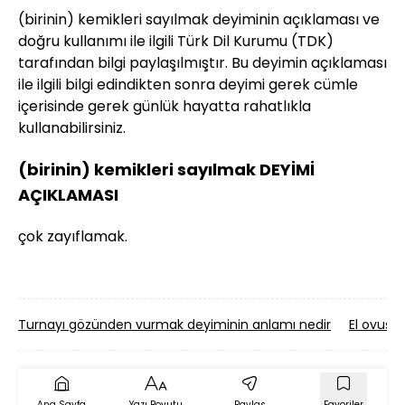
(birinin) kemikleri sayılmak deyiminin açıklaması ve
doğru kullanımı ile ilgili Türk Dil Kurumu (TDK)
tarafından bilgi paylaşılmıştır. Bu deyimin açıklaması
ile ilgili bilgi edindikten sonra deyimi gerek cümle
içerisinde gerek günlük hayatta rahatlıkla
kullanabilirsiniz.
(birinin) kemikleri sayılmak DEYİMİ
AÇIKLAMASI
çok zayıflamak.
Turnayı gözünden vurmak deyiminin anlamı nedir
El ovuşt
Ana Sayfa
Yazı Boyutu
Paylaş
Favoriler