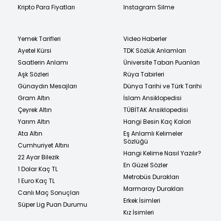
Kripto Para Fiyatları
Instagram Silme
Yemek Tarifleri
Video Haberler
Ayetel Kürsi
TDK Sözlük Anlamları
Saatlerin Anlamı
Üniversite Taban Puanları
Aşk Sözleri
Rüya Tabirleri
Günaydın Mesajları
Dünya Tarihi ve Türk Tarihi
Gram Altın
İslam Ansiklopedisi
Çeyrek Altın
TÜBİTAK Ansiklopedisi
Yarım Altın
Hangi Besin Kaç Kalori
Ata Altın
Eş Anlamlı Kelimeler
Sözlüğü
Cumhuriyet Altını
Hangi Kelime Nasıl Yazılır?
22 Ayar Bilezik
En Güzel Sözler
1 Dolar Kaç TL
Metrobüs Durakları
1 Euro Kaç TL
Marmaray Durakları
Canlı Maç Sonuçları
Erkek İsimleri
Süper Lig Puan Durumu
Kız İsimleri