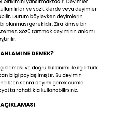
rel birikimini yansıtmaktadır. Deyimler
 kullanılırlar ve sözlüklerde veya deyimler
abilir. Durum böyleyken deyimlerin
ahibi olunması gereklidir. Zira kimse bir
istemez. Sözü tartmak deyiminin anlamı
tırılır.
 ANLAMI NE DEMEK?
klaması ve doğru kullanımı ile ilgili Türk
an bilgi paylaşılmıştır. Bu deyimin
i edindikten sonra deyimi gerek cümle
yatta rahatlıkla kullanabilirsiniz.
 AÇIKLAMASI