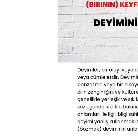
Deyimler, bir olayı veya 
veya cümlelerdir. Deyimle
benzetme veya bir hikaye g
dilin zenginliğini ve kültü
genellikle yerleşik ve sık
sözlüğünde sıklıkla bulun
anlamları ile ilgili bilgi s
deyimi yanlış kullanmak i
(bozmak) deyiminin anlamı