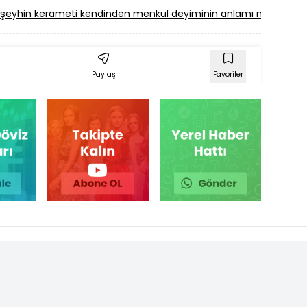
şeyhin kerameti kendinden menkul deyiminin anlamı nedir
An
Paylaş
Favoriler