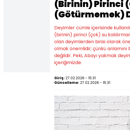
(Birinin) Pirinc
(Götürmemek) D
Deyimler cümle içerisinde kullanıld
(birinin) pirinci (çok) su kaldı
olan deyimlerden birisi olarak öne ç
olmak önemlidir; çünkü anlamın
değildir. Peki, Abayı yakmak dey
içeriğimizde.
Giriş:
27.02.2026 - 15:31
Güncelleme:
27.02.2026 - 15:31