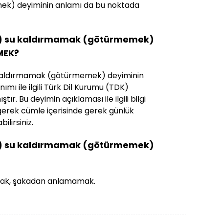
k) deyiminin anlamı da bu noktada
çok) su kaldırmamak (götürmemek)
MEK?
su kaldırmamak (götürmemek) deyiminin
ımı ile ilgili Türk Dil Kurumu (TDK)
tır. Bu deyimin açıklaması ile ilgili bilgi
gerek cümle içerisinde gerek günlük
ilirsiniz.
çok) su kaldırmamak (götürmemek)
lmak, şakadan anlamamak.