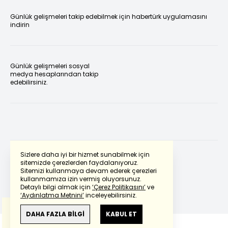
Günlük gelişmeleri takip edebilmek için habertürk uygulamasını
indirin
Günlük gelişmeleri sosyal
medya hesaplarından takip
edebilirsiniz.
Sizlere daha iyi bir hizmet sunabilmek için
sitemizde çerezlerden faydalanıyoruz.
Sitemizi kullanmaya devam ederek çerezleri
Powered by
Translate
kullanmamıza izin vermiş oluyorsunuz.
Detaylı bilgi almak için
‘Çerez Politikasını’
ve
‘Aydınlatma Metnini’
inceleyebilirsiniz.
Bu çeviride
Google Translete
kullanılmıştır.
Anlam ve çeviri hatalarından
haberturk.com
DAHA FAZLA BİLGİ
KABUL ET
sorumlu değildir.