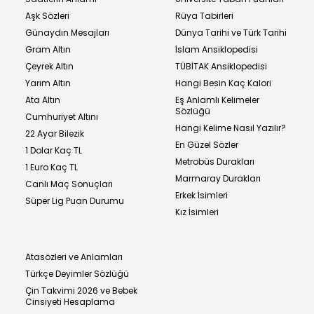
Aşk Sözleri
Rüya Tabirleri
Günaydın Mesajları
Dünya Tarihi ve Türk Tarihi
Gram Altın
İslam Ansiklopedisi
Çeyrek Altın
TÜBİTAK Ansiklopedisi
Yarım Altın
Hangi Besin Kaç Kalori
Ata Altın
Eş Anlamlı Kelimeler
Sözlüğü
Cumhuriyet Altını
Hangi Kelime Nasıl Yazılır?
22 Ayar Bilezik
En Güzel Sözler
1 Dolar Kaç TL
Metrobüs Durakları
1 Euro Kaç TL
Marmaray Durakları
Canlı Maç Sonuçları
Erkek İsimleri
Süper Lig Puan Durumu
Kız İsimleri
Atasözleri ve Anlamları
Türkçe Deyimler Sözlüğü
Çin Takvimi 2026 ve Bebek
Cinsiyeti Hesaplama