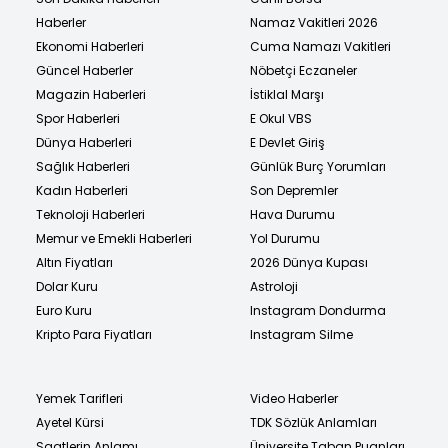
Haberler
Namaz Vakitleri 2026
Ekonomi Haberleri
Cuma Namazı Vakitleri
Güncel Haberler
Nöbetçi Eczaneler
Magazin Haberleri
İstiklal Marşı
Spor Haberleri
E Okul VBS
Dünya Haberleri
E Devlet Giriş
Sağlık Haberleri
Günlük Burç Yorumları
Kadın Haberleri
Son Depremler
Teknoloji Haberleri
Hava Durumu
Memur ve Emekli Haberleri
Yol Durumu
Altın Fiyatları
2026 Dünya Kupası
Dolar Kuru
Astroloji
Euro Kuru
Instagram Dondurma
Kripto Para Fiyatları
Instagram Silme
Yemek Tarifleri
Video Haberler
Ayetel Kürsi
TDK Sözlük Anlamları
Saatlerin Anlamı
Üniversite Taban Puanları