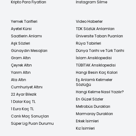
Kripto Para Fiyatları
Instagram Silme
Yemek Tarifleri
Video Haberler
Ayetel Kürsi
TDK Sözlük Anlamları
Saatlerin Anlamı
Üniversite Taban Puanları
Aşk Sözleri
Rüya Tabirleri
Günaydın Mesajları
Dünya Tarihi ve Türk Tarihi
Gram Altın
İslam Ansiklopedisi
Çeyrek Altın
TÜBİTAK Ansiklopedisi
Yarım Altın
Hangi Besin Kaç Kalori
Ata Altın
Eş Anlamlı Kelimeler
Sözlüğü
Cumhuriyet Altını
Hangi Kelime Nasıl Yazılır?
22 Ayar Bilezik
En Güzel Sözler
1 Dolar Kaç TL
Metrobüs Durakları
1 Euro Kaç TL
Marmaray Durakları
Canlı Maç Sonuçları
Erkek İsimleri
Süper Lig Puan Durumu
Kız İsimleri