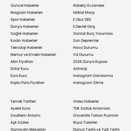
Güncel Haberler
Nöbetçi Eczaneler
Magazin Haberleri
İstiklal Marşı
Spor Haberleri
E Okul VBS
Dünya Haberleri
E Devlet Giriş
Sağlık Haberleri
Günlük Burç Yorumları
Kadın Haberleri
Son Depremler
Teknoloji Haberleri
Hava Durumu
Memur ve Emekli Haberleri
Yol Durumu
Altın Fiyatları
2026 Dünya Kupası
Dolar Kuru
Astroloji
Euro Kuru
Instagram Dondurma
Kripto Para Fiyatları
Instagram Silme
Yemek Tarifleri
Video Haberler
Ayetel Kürsi
TDK Sözlük Anlamları
Saatlerin Anlamı
Üniversite Taban Puanları
Aşk Sözleri
Rüya Tabirleri
Günaydın Mesajları
Dünya Tarihi ve Türk Tarihi