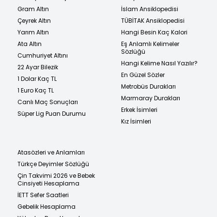
Gram Altın
İslam Ansiklopedisi
Çeyrek Altın
TÜBİTAK Ansiklopedisi
Yarım Altın
Hangi Besin Kaç Kalori
Ata Altın
Eş Anlamlı Kelimeler
Sözlüğü
Cumhuriyet Altını
Hangi Kelime Nasıl Yazılır?
22 Ayar Bilezik
En Güzel Sözler
1 Dolar Kaç TL
Metrobüs Durakları
1 Euro Kaç TL
Marmaray Durakları
Canlı Maç Sonuçları
Erkek İsimleri
Süper Lig Puan Durumu
Kız İsimleri
Atasözleri ve Anlamları
Türkçe Deyimler Sözlüğü
Çin Takvimi 2026 ve Bebek
Cinsiyeti Hesaplama
İETT Sefer Saatleri
Gebelik Hesaplama