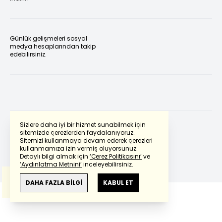
Günlük gelişmeleri sosyal
medya hesaplarından takip
edebilirsiniz.
Sizlere daha iyi bir hizmet sunabilmek için
sitemizde çerezlerden faydalanıyoruz.
Sitemizi kullanmaya devam ederek çerezleri
Powered by
Translate
kullanmamıza izin vermiş oluyorsunuz.
Detaylı bilgi almak için
‘Çerez Politikasını’
ve
‘Aydınlatma Metnini’
inceleyebilirsiniz.
Bu çeviride
Google Translete
kullanılmıştır.
Anlam ve çeviri hatalarından
haberturk.com
DAHA FAZLA BİLGİ
KABUL ET
sorumlu değildir.