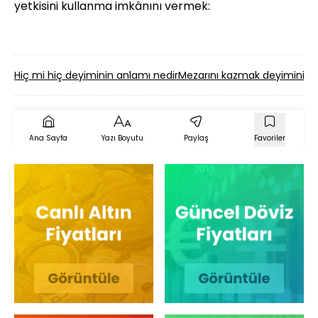
yetkisini kullanma imkânını vermek:
Hiç mi hiç deyiminin anlamı nedir
Mezarını kazmak deyiminin 
Ana Sayfa
Yazı Boyutu
Paylaş
Favoriler