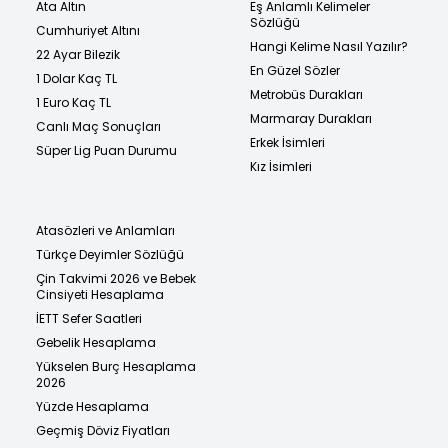
Ata Altın
Eş Anlamlı Kelimeler
Sözlüğü
Cumhuriyet Altını
Hangi Kelime Nasıl Yazılır?
22 Ayar Bilezik
En Güzel Sözler
1 Dolar Kaç TL
Metrobüs Durakları
1 Euro Kaç TL
Marmaray Durakları
Canlı Maç Sonuçları
Erkek İsimleri
Süper Lig Puan Durumu
Kız İsimleri
Atasözleri ve Anlamları
Türkçe Deyimler Sözlüğü
Çin Takvimi 2026 ve Bebek
Cinsiyeti Hesaplama
İETT Sefer Saatleri
Gebelik Hesaplama
Yükselen Burç Hesaplama
2026
Yüzde Hesaplama
Geçmiş Döviz Fiyatları