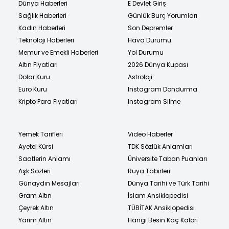
Dünya Haberleri
E Devlet Giriş
Sağlık Haberleri
Günlük Burç Yorumları
Kadın Haberleri
Son Depremler
Teknoloji Haberleri
Hava Durumu
Memur ve Emekli Haberleri
Yol Durumu
Altın Fiyatları
2026 Dünya Kupası
Dolar Kuru
Astroloji
Euro Kuru
Instagram Dondurma
Kripto Para Fiyatları
Instagram Silme
Yemek Tarifleri
Video Haberler
Ayetel Kürsi
TDK Sözlük Anlamları
Saatlerin Anlamı
Üniversite Taban Puanları
Aşk Sözleri
Rüya Tabirleri
Günaydın Mesajları
Dünya Tarihi ve Türk Tarihi
Gram Altın
İslam Ansiklopedisi
Çeyrek Altın
TÜBİTAK Ansiklopedisi
Yarım Altın
Hangi Besin Kaç Kalori