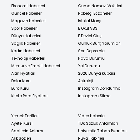
Ekonomi Haberleri
Cuma Namazı Vakitleri
Güncel Haberler
Nöbetçi Eczaneler
Magazin Haberleri
İstiklal Marşı
Spor Haberleri
E Okul VBS
Dünya Haberleri
E Devlet Giriş
Sağlık Haberleri
Günlük Burç Yorumları
Kadın Haberleri
Son Depremler
Teknoloji Haberleri
Hava Durumu
Memur ve Emekli Haberleri
Yol Durumu
Altın Fiyatları
2026 Dünya Kupası
Dolar Kuru
Astroloji
Euro Kuru
Instagram Dondurma
Kripto Para Fiyatları
Instagram Silme
Yemek Tarifleri
Video Haberler
Ayetel Kürsi
TDK Sözlük Anlamları
Saatlerin Anlamı
Üniversite Taban Puanları
Aşk Sözleri
Rüya Tabirleri