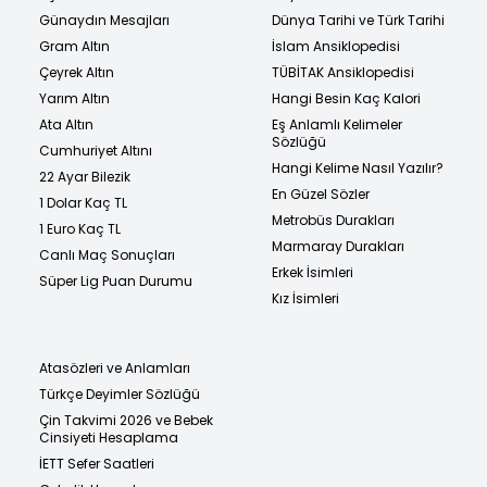
Günaydın Mesajları
Dünya Tarihi ve Türk Tarihi
Gram Altın
İslam Ansiklopedisi
Çeyrek Altın
TÜBİTAK Ansiklopedisi
Yarım Altın
Hangi Besin Kaç Kalori
Ata Altın
Eş Anlamlı Kelimeler
Sözlüğü
Cumhuriyet Altını
Hangi Kelime Nasıl Yazılır?
22 Ayar Bilezik
En Güzel Sözler
1 Dolar Kaç TL
Metrobüs Durakları
1 Euro Kaç TL
Marmaray Durakları
Canlı Maç Sonuçları
Erkek İsimleri
Süper Lig Puan Durumu
Kız İsimleri
Atasözleri ve Anlamları
Türkçe Deyimler Sözlüğü
Çin Takvimi 2026 ve Bebek
Cinsiyeti Hesaplama
İETT Sefer Saatleri