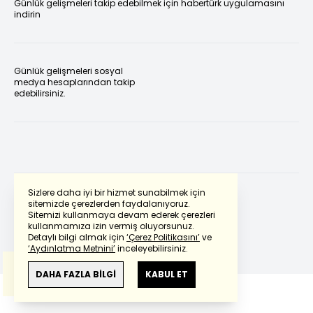
Günlük gelişmeleri takip edebilmek için habertürk uygulamasını
indirin
Günlük gelişmeleri sosyal
medya hesaplarından takip
edebilirsiniz.
Sizlere daha iyi bir hizmet sunabilmek için
sitemizde çerezlerden faydalanıyoruz.
Sitemizi kullanmaya devam ederek çerezleri
Powered by
Translate
kullanmamıza izin vermiş oluyorsunuz.
Detaylı bilgi almak için
‘Çerez Politikasını’
ve
‘Aydınlatma Metnini’
inceleyebilirsiniz.
Bu çeviride
Google Translete
kullanılmıştır.
Anlam ve çeviri hatalarından
haberturk.com
DAHA FAZLA BİLGİ
KABUL ET
sorumlu değildir.