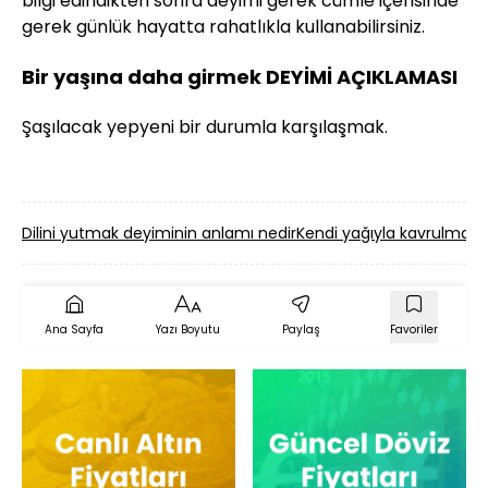
bilgi edindikten sonra deyimi gerek cümle içerisinde
gerek günlük hayatta rahatlıkla kullanabilirsiniz.
Bir yaşına daha girmek DEYİMİ AÇIKLAMASI
Şaşılacak yepyeni bir durumla karşılaşmak.
Dilini yutmak deyiminin anlamı nedir
Kendi yağıyla kavrulmak 
Ana Sayfa
Yazı Boyutu
Paylaş
Favoriler