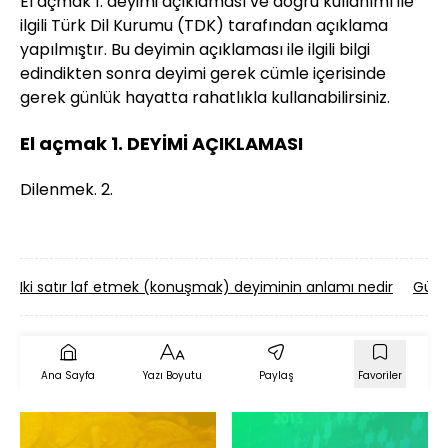
El açmak 1. deyimi açıklaması ve doğru kullanımı ile
ilgili Türk Dil Kurumu (TDK) tarafından açıklama
yapılmıştır. Bu deyimin açıklaması ile ilgili bilgi
edindikten sonra deyimi gerek cümle içerisinde
gerek günlük hayatta rahatlıkla kullanabilirsiniz.
El açmak 1. DEYİMİ AÇIKLAMASI
Dilenmek. 2.
Iki satır laf etmek (konuşmak) deyiminin anlamı nedir
Gümr
Ana Sayfa
Yazı Boyutu
Paylaş
Favoriler