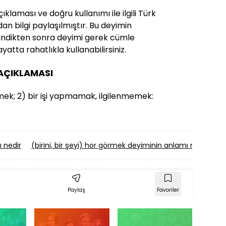
laması ve doğru kullanımı ile ilgili Türk
an bilgi paylaşılmıştır. Bu deyimin
i edindikten sonra deyimi gerek cümle
yatta rahatlıkla kullanabilirsiniz.
 AÇIKLAMASI
; 2) bir işi yapmamak, ilgilenmemek:
 nedir
(birini, bir şeyi) hor görmek deyiminin anlamı nedir
(b
Paylaş
Favoriler