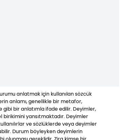
durumu anlatmak için kullanılan sözcük
rin anlamı, genellikle bir metafor,
ibi bir anlatımla ifade edilir. Deyimler,
rel birikimini yansıtmaktadır. Deyimler
 kullanılırlar ve sözlüklerde veya deyimler
abilir. Durum böyleyken deyimlerin
ahibi olunması gereklidir. Zira kimse bir