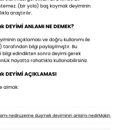
istemez. (bir yola) baş koymak deyiminin
kla araştırılır.
ak DEYİMİ ANLAMI NE DEMEK?
iminin açıklaması ve doğru kullanımı ile
) tarafından bilgi paylaşılmıştır. Bu
ili bilgi edindikten sonra deyimi gerek
lük hayatta rahatlıkla kullanabilirsiniz.
ak DEYİMİ AÇIKLAMASI
e almak:
amı nedir
üzerine düşmek deyiminin anlamı nedir
Makine gibi ad