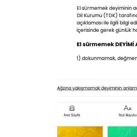
El sürmemek deyiminin açık
Dil Kurumu (TDK) tarafınd
açıklaması ile ilgili bilg
içerisinde gerek günlük ha
El sürmemek DEYİMİ
1) dokunmamak, değmemek
Ağzına yakışmamak deyiminin anlamı
Ana Sayfa
Yazı Boyutu