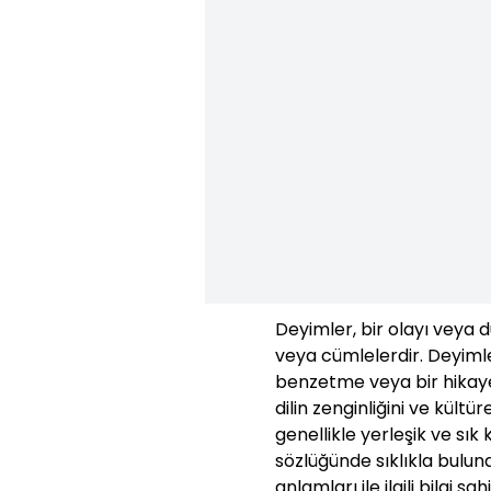
Deyimler, bir olayı veya 
veya cümlelerdir. Deyimle
benzetme veya bir hikaye g
dilin zenginliğini ve kültü
genellikle yerleşik ve sık
sözlüğünde sıklıkla bulun
anlamları ile ilgili bilgi s