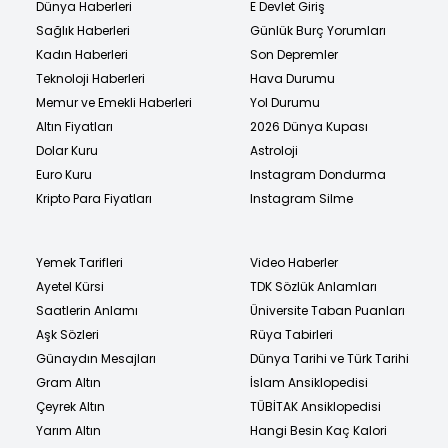
Dünya Haberleri
E Devlet Giriş
Sağlık Haberleri
Günlük Burç Yorumları
Kadın Haberleri
Son Depremler
Teknoloji Haberleri
Hava Durumu
Memur ve Emekli Haberleri
Yol Durumu
Altın Fiyatları
2026 Dünya Kupası
Dolar Kuru
Astroloji
Euro Kuru
Instagram Dondurma
Kripto Para Fiyatları
Instagram Silme
Yemek Tarifleri
Video Haberler
Ayetel Kürsi
TDK Sözlük Anlamları
Saatlerin Anlamı
Üniversite Taban Puanları
Aşk Sözleri
Rüya Tabirleri
Günaydın Mesajları
Dünya Tarihi ve Türk Tarihi
Gram Altın
İslam Ansiklopedisi
Çeyrek Altın
TÜBİTAK Ansiklopedisi
Yarım Altın
Hangi Besin Kaç Kalori