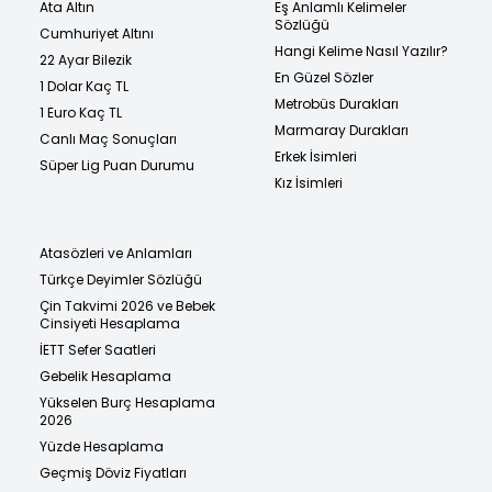
Ata Altın
Eş Anlamlı Kelimeler
Sözlüğü
Cumhuriyet Altını
Hangi Kelime Nasıl Yazılır?
22 Ayar Bilezik
En Güzel Sözler
1 Dolar Kaç TL
Metrobüs Durakları
1 Euro Kaç TL
Marmaray Durakları
Canlı Maç Sonuçları
Erkek İsimleri
Süper Lig Puan Durumu
Kız İsimleri
Atasözleri ve Anlamları
Türkçe Deyimler Sözlüğü
Çin Takvimi 2026 ve Bebek
Cinsiyeti Hesaplama
İETT Sefer Saatleri
Gebelik Hesaplama
Yükselen Burç Hesaplama
2026
Yüzde Hesaplama
Geçmiş Döviz Fiyatları