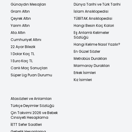
Günaydın Mesajları
Dünya Tarihi ve Türk Tarihi
Gram Altın
İslam Ansiklopedisi
Çeyrek Altın
TÜBİTAK Ansiklopedisi
Yarım Altın
Hangi Besin Kaç Kalori
Ata Altın
Eş Anlamlı Kelimeler
Sözlüğü
Cumhuriyet Altını
Hangi Kelime Nasıl Yazılır?
22 Ayar Bilezik
En Güzel Sözler
1 Dolar Kaç TL
Metrobüs Durakları
1 Euro Kaç TL
Marmaray Durakları
Canlı Maç Sonuçları
Erkek İsimleri
Süper Lig Puan Durumu
Kız İsimleri
Atasözleri ve Anlamları
Türkçe Deyimler Sözlüğü
Çin Takvimi 2026 ve Bebek
Cinsiyeti Hesaplama
İETT Sefer Saatleri
Gebelik Hesaplama