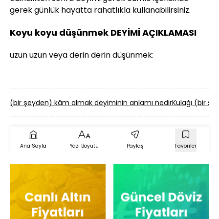
gerek günlük hayatta rahatlıkla kullanabilirsiniz.
Koyu koyu düşünmek DEYİMİ AÇIKLAMASI
uzun uzun veya derin derin düşünmek:
(bir şeyden) kâm almak deyiminin anlamı nedir
Kulağı (bir ş
Ana Sayfa
Yazı Boyutu
Paylaş
Favoriler