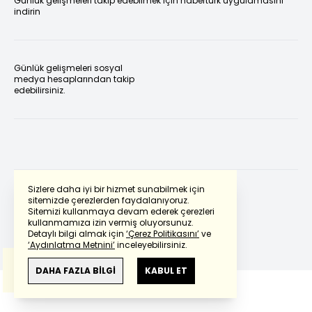
Günlük gelişmeleri takip edebilmek için habertürk uygulamasını
indirin
Günlük gelişmeleri sosyal
medya hesaplarından takip
edebilirsiniz.
Sizlere daha iyi bir hizmet sunabilmek için
sitemizde çerezlerden faydalanıyoruz.
Sitemizi kullanmaya devam ederek çerezleri
Powered by
Translate
kullanmamıza izin vermiş oluyorsunuz.
Detaylı bilgi almak için
‘Çerez Politikasını’
ve
‘Aydınlatma Metnini’
inceleyebilirsiniz.
Bu çeviride
Google Translete
kullanılmıştır.
Anlam ve çeviri hatalarından
haberturk.com
DAHA FAZLA BİLGİ
KABUL ET
sorumlu değildir.