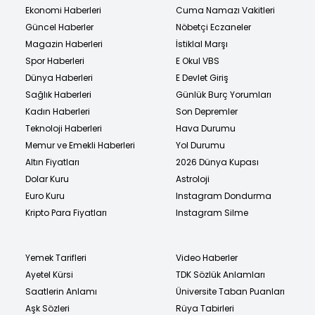
Ekonomi Haberleri
Cuma Namazı Vakitleri
Güncel Haberler
Nöbetçi Eczaneler
Magazin Haberleri
İstiklal Marşı
Spor Haberleri
E Okul VBS
Dünya Haberleri
E Devlet Giriş
Sağlık Haberleri
Günlük Burç Yorumları
Kadın Haberleri
Son Depremler
Teknoloji Haberleri
Hava Durumu
Memur ve Emekli Haberleri
Yol Durumu
Altın Fiyatları
2026 Dünya Kupası
Dolar Kuru
Astroloji
Euro Kuru
Instagram Dondurma
Kripto Para Fiyatları
Instagram Silme
Yemek Tarifleri
Video Haberler
Ayetel Kürsi
TDK Sözlük Anlamları
Saatlerin Anlamı
Üniversite Taban Puanları
Aşk Sözleri
Rüya Tabirleri