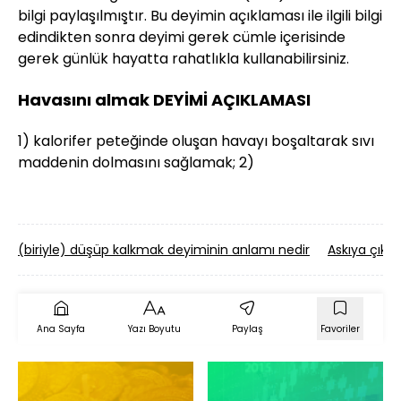
bilgi paylaşılmıştır. Bu deyimin açıklaması ile ilgili bilgi
edindikten sonra deyimi gerek cümle içerisinde
gerek günlük hayatta rahatlıkla kullanabilirsiniz.
Havasını almak DEYİMİ AÇIKLAMASI
1) kalorifer peteğinde oluşan havayı boşaltarak sıvı
maddenin dolmasını sağlamak; 2)
(biriyle) düşüp kalkmak deyiminin anlamı nedir
Askıya çıkm
Ana Sayfa
Yazı Boyutu
Paylaş
Favoriler