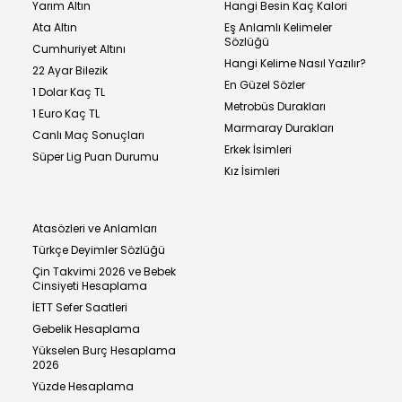
Yarım Altın
Hangi Besin Kaç Kalori
Ata Altın
Eş Anlamlı Kelimeler
Sözlüğü
Cumhuriyet Altını
Hangi Kelime Nasıl Yazılır?
22 Ayar Bilezik
En Güzel Sözler
1 Dolar Kaç TL
Metrobüs Durakları
1 Euro Kaç TL
Marmaray Durakları
Canlı Maç Sonuçları
Erkek İsimleri
Süper Lig Puan Durumu
Kız İsimleri
Atasözleri ve Anlamları
Türkçe Deyimler Sözlüğü
Çin Takvimi 2026 ve Bebek
Cinsiyeti Hesaplama
İETT Sefer Saatleri
Gebelik Hesaplama
Yükselen Burç Hesaplama
2026
Yüzde Hesaplama