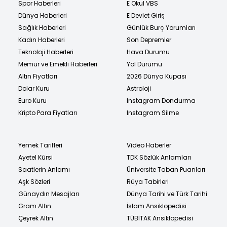
Spor Haberleri
E Okul VBS
Dünya Haberleri
E Devlet Giriş
Sağlık Haberleri
Günlük Burç Yorumları
Kadın Haberleri
Son Depremler
Teknoloji Haberleri
Hava Durumu
Memur ve Emekli Haberleri
Yol Durumu
Altın Fiyatları
2026 Dünya Kupası
Dolar Kuru
Astroloji
Euro Kuru
Instagram Dondurma
Kripto Para Fiyatları
Instagram Silme
Yemek Tarifleri
Video Haberler
Ayetel Kürsi
TDK Sözlük Anlamları
Saatlerin Anlamı
Üniversite Taban Puanları
Aşk Sözleri
Rüya Tabirleri
Günaydın Mesajları
Dünya Tarihi ve Türk Tarihi
Gram Altın
İslam Ansiklopedisi
Çeyrek Altın
TÜBİTAK Ansiklopedisi