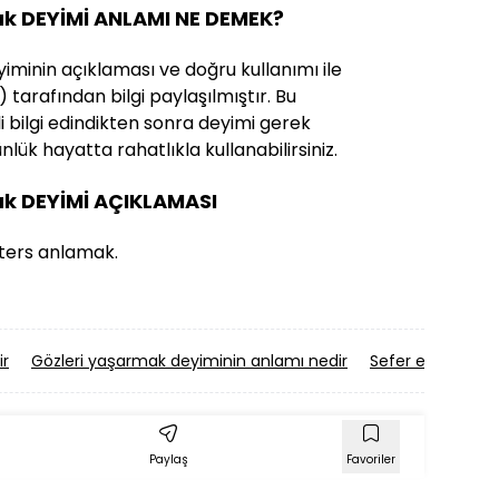
ak DEYİMİ ANLAMI NE DEMEK?
iminin açıklaması ve doğru kullanımı ile
) tarafından bilgi paylaşılmıştır. Bu
ili bilgi edindikten sonra deyimi gerek
lük hayatta rahatlıkla kullanabilirsiniz.
ak DEYİMİ AÇIKLAMASI
 ters anlamak.
ir
Gözleri yaşarmak deyiminin anlamı nedir
Sefer etmek dey
Paylaş
Favoriler