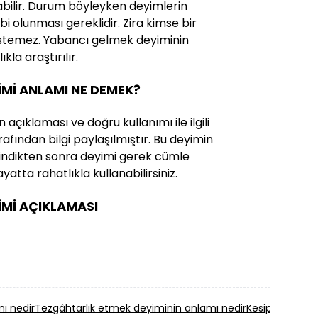
abilir. Durum böyleyken deyimlerin
ahibi olunması gereklidir. Zira kimse bir
istemez. Yabancı gelmek deyiminin
kla araştırılır.
İMİ ANLAMI NE DEMEK?
çıklaması ve doğru kullanımı ile ilgili
afından bilgi paylaşılmıştır. Bu deyimin
i edindikten sonra deyimi gerek cümle
yatta rahatlıkla kullanabilirsiniz.
İMİ AÇIKLAMASI
ı nedir
Tezgâhtarlık etmek deyiminin anlamı nedir
Kesip atmak d