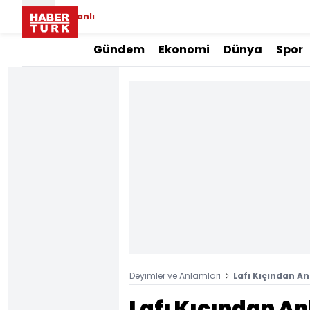
Canlı
Gündem
Ekonomi
Dünya
Spor
Deyimler ve Anlamları
Lafı Kıçından A
Lafı Kıçından A