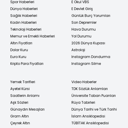
Spor Haberleri
E Okul VBS
Dünya Haberleri
E Devlet Giriş
Sağlık Haberleri
Günlük Burç Yorumları
Kadın Haberleri
Son Depremler
Teknoloji Haberleri
Hava Durumu
Memur ve Emekli Haberleri
Yol Durumu
Altın Fiyatları
2026 Dünya Kupası
Dolar Kuru
Astroloji
Euro Kuru
Instagram Dondurma
Kripto Para Fiyatları
Instagram Silme
Yemek Tarifleri
Video Haberler
Ayetel Kürsi
TDK Sözlük Anlamları
Saatlerin Anlamı
Üniversite Taban Puanları
Aşk Sözleri
Rüya Tabirleri
Günaydın Mesajları
Dünya Tarihi ve Türk Tarihi
Gram Altın
İslam Ansiklopedisi
Çeyrek Altın
TÜBİTAK Ansiklopedisi