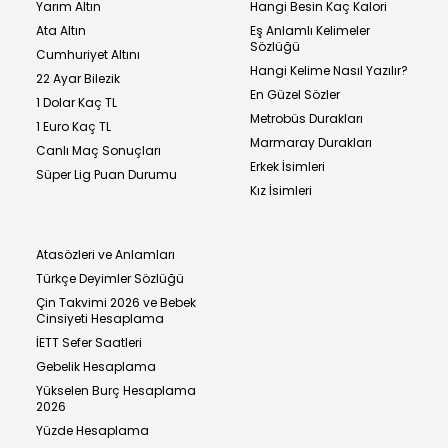
Yarım Altın
Hangi Besin Kaç Kalori
Ata Altın
Eş Anlamlı Kelimeler
Sözlüğü
Cumhuriyet Altını
Hangi Kelime Nasıl Yazılır?
22 Ayar Bilezik
En Güzel Sözler
1 Dolar Kaç TL
Metrobüs Durakları
1 Euro Kaç TL
Marmaray Durakları
Canlı Maç Sonuçları
Erkek İsimleri
Süper Lig Puan Durumu
Kız İsimleri
Atasözleri ve Anlamları
Türkçe Deyimler Sözlüğü
Çin Takvimi 2026 ve Bebek
Cinsiyeti Hesaplama
İETT Sefer Saatleri
Gebelik Hesaplama
Yükselen Burç Hesaplama
2026
Yüzde Hesaplama