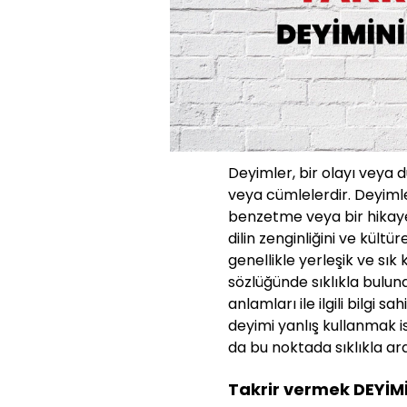
Deyimler, bir olayı veya 
veya cümlelerdir. Deyimle
benzetme veya bir hikaye g
dilin zenginliğini ve kültü
genellikle yerleşik ve sık
sözlüğünde sıklıkla bulun
anlamları ile ilgili bilgi s
deyimi yanlış kullanmak 
da bu noktada sıklıkla araş
Takrir vermek DEYİM