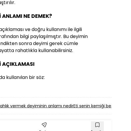
tırılır.
Mİ ANLAMI NE DEMEK?
çıklaması ve doğru kullanımı ile ilgili
afından bilgi paylaşılmıştır. Bu deyimin
i edindikten sonra deyimi gerek cümle
yatta rahatlıkla kullanabilirsiniz.
İ AÇIKLAMASI
a kullanılan bir söz:
rahlık vermek deyiminin anlamı nedir
Eti senin kemiği benim deyi