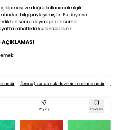
ıklaması ve doğru kullanımı ile ilgili
afından bilgi paylaşılmıştır. Bu deyimin
i edindikten sonra deyimi gerek cümle
yatta rahatlıkla kullanabilirsiniz.
İ AÇIKLAMASI
ylemek:
ı nedir
(birine) zar atmak deyiminin anlamı nedir
(birinin)
Paylaş
Favoriler