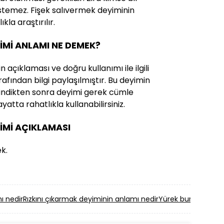
istemez. Fişek salıvermek deyiminin
kla araştırılır.
YİMİ ANLAMI NE DEMEK?
 açıklaması ve doğru kullanımı ile ilgili
afından bilgi paylaşılmıştır. Bu deyimin
i edindikten sonra deyimi gerek cümle
yatta rahatlıkla kullanabilirsiniz.
YİMİ AÇIKLAMASI
k.
ı nedir
Rızkını çıkarmak deyiminin anlamı nedir
Yürek burkmak dey