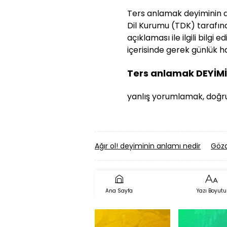
Ters anlamak deyiminin açı
Dil Kurumu (TDK) tarafınd
açıklaması ile ilgili bilg
içerisinde gerek günlük ha
Ters anlamak DEYİM
yanlış yorumlamak, doğ
Ağır ol! deyiminin anlamı nedir
Gözd
Ana Sayfa
Yazı Boyutu