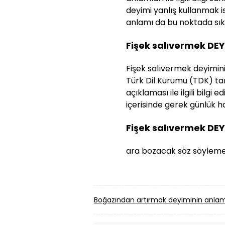
deyimi yanlış kullanmak 
anlamı da bu noktada sıklı
Fişek salıvermek DE
Fişek salıvermek deyiminin
Türk Dil Kurumu (TDK) tar
açıklaması ile ilgili bilg
içerisinde gerek günlük ha
Fişek salıvermek DE
ara bozacak söz söyleme
Boğazından artırmak deyiminin anlam