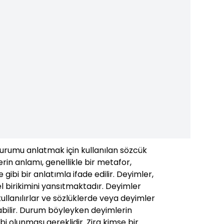
durumu anlatmak için kullanılan sözcük
rin anlamı, genellikle bir metafor,
ibi bir anlatımla ifade edilir. Deyimler,
rel birikimini yansıtmaktadır. Deyimler
 kullanılırlar ve sözlüklerde veya deyimler
abilir. Durum böyleyken deyimlerin
ahibi olunması gereklidir. Zira kimse bir