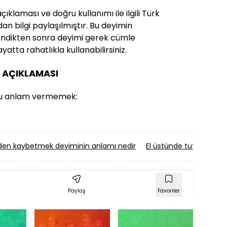
klaması ve doğru kullanımı ile ilgili Türk
an bilgi paylaşılmıştır. Bu deyimin
i edindikten sonra deyimi gerek cümle
yatta rahatlıkla kullanabilirsiniz.
İ AÇIKLAMASI
ru anlam vermemek:
en kaybetmek deyiminin anlamı nedir
El üstünde tutulmak de
Paylaş
Favoriler