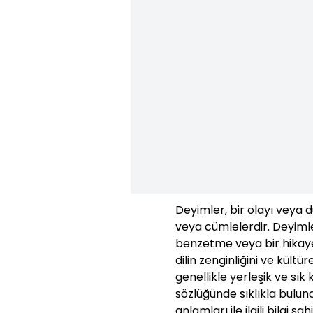
Deyimler, bir olayı veya 
veya cümlelerdir. Deyimle
benzetme veya bir hikaye g
dilin zenginliğini ve kültü
genellikle yerleşik ve sık
sözlüğünde sıklıkla bulun
anlamları ile ilgili bilgi s