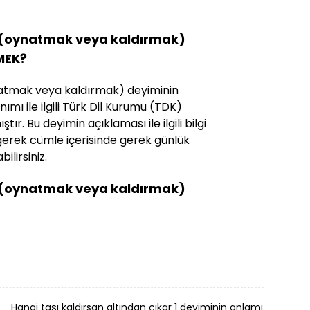
 (oynatmak veya kaldırmak)
MEK?
atmak veya kaldırmak) deyiminin
ımı ile ilgili Türk Dil Kurumu (TDK)
tır. Bu deyimin açıklaması ile ilgili bilgi
gerek cümle içerisinde gerek günlük
ilirsiniz.
 (oynatmak veya kaldırmak)
Hangi taşı kaldırsan altından çıkar 1 deyiminin anlamı nedir
Y