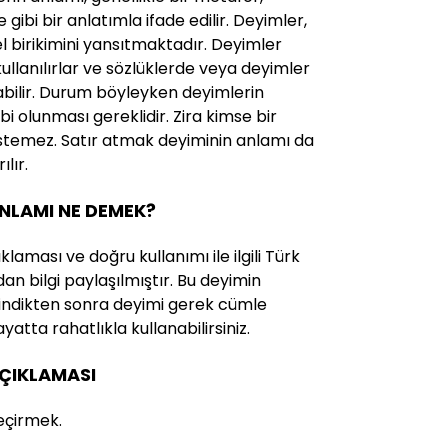
ibi bir anlatımla ifade edilir. Deyimler,
rel birikimini yansıtmaktadır. Deyimler
 kullanılırlar ve sözlüklerde veya deyimler
abilir. Durum böyleyken deyimlerin
ahibi olunması gereklidir. Zira kimse bir
istemez. Satır atmak deyiminin anlamı da
lır.
ANLAMI NE DEMEK?
laması ve doğru kullanımı ile ilgili Türk
an bilgi paylaşılmıştır. Bu deyimin
i edindikten sonra deyimi gerek cümle
yatta rahatlıkla kullanabilirsiniz.
AÇIKLAMASI
eçirmek.