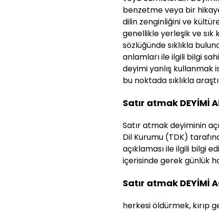
benzetme veya bir hikaye g
dilin zenginliğini ve kültü
genellikle yerleşik ve sık
sözlüğünde sıklıkla bulun
anlamları ile ilgili bilgi s
deyimi yanlış kullanmak 
bu noktada sıklıkla araştırı
Satır atmak DEYİMİ 
Satır atmak deyiminin açık
Dil Kurumu (TDK) tarafınd
açıklaması ile ilgili bilg
içerisinde gerek günlük ha
Satır atmak DEYİMİ 
herkesi öldürmek, kırıp g