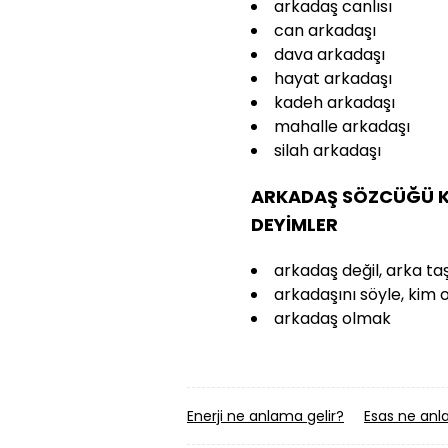
arkadaş canlısı
can arkadaşı
dava arkadaşı
hayat arkadaşı
kadeh arkadaşı
mahalle arkadaşı
silah arkadaşı
ARKADAŞ SÖZCÜĞÜ K
DEYİMLER
arkadaş değil, arka taş
arkadaşını söyle, kim
arkadaş olmak
Enerji ne anlama gelir?
Esas ne anl