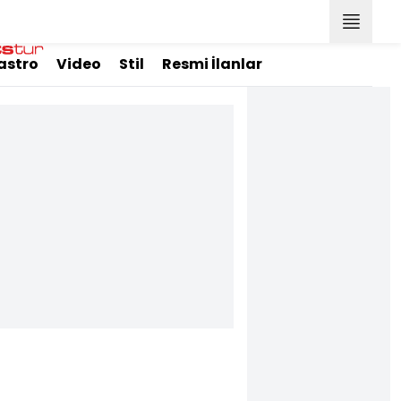
astro
Video
Stil
Resmi İlanlar