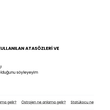
ULLANILAN ATASÖZLERİ VE
ı
 olduğunu söyleyeyim
ama gelir?
Östrojen ne anlama gelir?
Statükocu ne anlama g