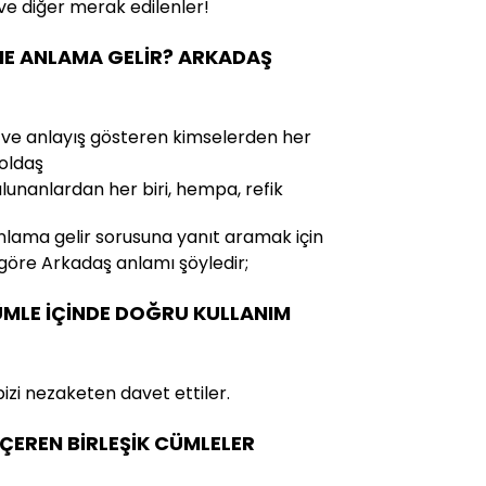
ve diğer merak edilenler!
NE ANLAMA GELİR? ARKADAŞ
gi ve anlayış gösteren kimselerden her
yoldaş
ulunanlardan her biri, hempa, refik
nlama gelir sorusuna yanıt aramak için
 göre Arkadaş anlamı şöyledir;
ÜMLE İÇİNDE DOĞRU KULLANIM
bizi nezaketen davet ettiler.
İÇEREN BİRLEŞİK CÜMLELER