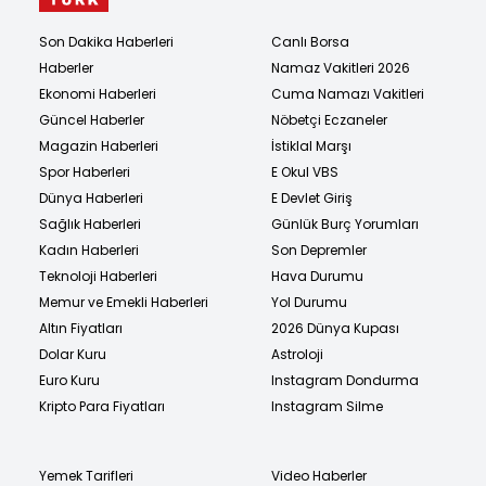
Son Dakika Haberleri
Canlı Borsa
Haberler
Namaz Vakitleri 2026
Ekonomi Haberleri
Cuma Namazı Vakitleri
Güncel Haberler
Nöbetçi Eczaneler
Magazin Haberleri
İstiklal Marşı
Spor Haberleri
E Okul VBS
Dünya Haberleri
E Devlet Giriş
Sağlık Haberleri
Günlük Burç Yorumları
Kadın Haberleri
Son Depremler
Teknoloji Haberleri
Hava Durumu
Memur ve Emekli Haberleri
Yol Durumu
Altın Fiyatları
2026 Dünya Kupası
Dolar Kuru
Astroloji
Euro Kuru
Instagram Dondurma
Kripto Para Fiyatları
Instagram Silme
Yemek Tarifleri
Video Haberler