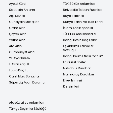
Ayetel Kürsi
TDK Sözlük Anlamları
Saatlerin Anlamı
Üniversite Taban Puanları
Aşk Sözleri
Rüya Tabirleri
Günaydın Mesajları
Dünya Tarihi ve Türk Tarihi
Gram Altın
İslam Ansiklopedisi
Çeyrek Altın
TÜBİTAK Ansiklopedisi
Yarım Altın
Hangi Besin Kaç Kalori
Ata Altın
Eş Anlamlı Kelimeler
Sözlüğü
Cumhuriyet Altını
Hangi Kelime Nasıl Yazılır?
22 Ayar Bilezik
En Güzel Sözler
1 Dolar Kaç TL
Metrobüs Durakları
1 Euro Kaç TL
Marmaray Durakları
Canlı Maç Sonuçları
Erkek İsimleri
Süper Lig Puan Durumu
Kız İsimleri
Atasözleri ve Anlamları
Türkçe Deyimler Sözlüğü