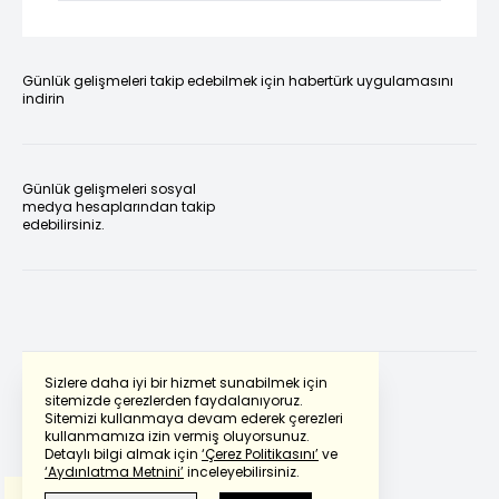
Günlük gelişmeleri takip edebilmek için habertürk uygulamasını
indirin
Günlük gelişmeleri sosyal
medya hesaplarından takip
edebilirsiniz.
Sizlere daha iyi bir hizmet sunabilmek için
sitemizde çerezlerden faydalanıyoruz.
Sitemizi kullanmaya devam ederek çerezleri
Powered by
Translate
kullanmamıza izin vermiş oluyorsunuz.
Detaylı bilgi almak için
‘Çerez Politikasını’
ve
‘Aydınlatma Metnini’
inceleyebilirsiniz.
Bu çeviride
Google Translete
kullanılmıştır.