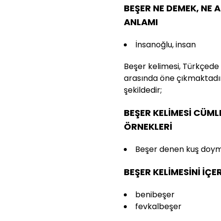
BEŞER NE DEMEK, NE 
ANLAMI
İnsanoğlu, insan
Beşer kelimesi, Türkçede 
arasında öne çıkmaktadır
şekildedir;
BEŞER KELİMESİ CÜML
ÖRNEKLERİ
Beşer denen kuş doymaz
BEŞER KELİMESİNİ İÇE
benibeşer
fevkalbeşer