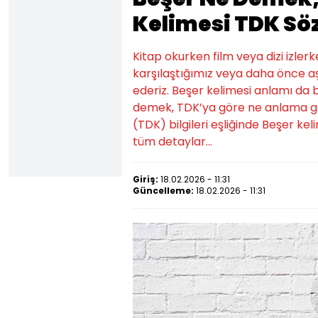
Kelimesi TDK Sö
Kitap okurken film veya dizi izler
karşılaştığımız veya daha önce a
ederiz. Beşer kelimesi anlamı da b
demek, TDK’ya göre ne anlama gel
(TDK) bilgileri eşliğinde Beşer ke
tüm detaylar...
Giriş:
18.02.2026 - 11:31
Güncelleme:
18.02.2026 - 11:31