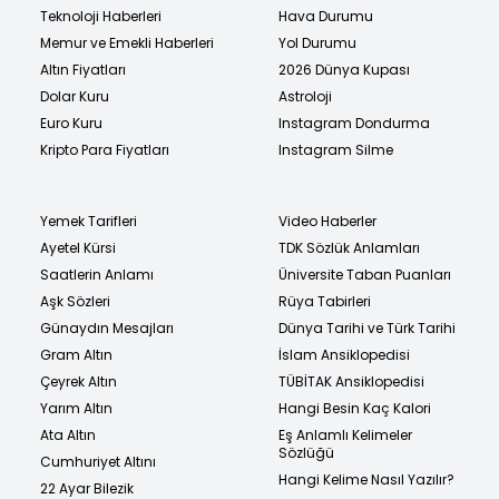
Teknoloji Haberleri
Hava Durumu
Memur ve Emekli Haberleri
Yol Durumu
Altın Fiyatları
2026 Dünya Kupası
Dolar Kuru
Astroloji
Euro Kuru
Instagram Dondurma
Kripto Para Fiyatları
Instagram Silme
Yemek Tarifleri
Video Haberler
Ayetel Kürsi
TDK Sözlük Anlamları
Saatlerin Anlamı
Üniversite Taban Puanları
Aşk Sözleri
Rüya Tabirleri
Günaydın Mesajları
Dünya Tarihi ve Türk Tarihi
Gram Altın
İslam Ansiklopedisi
Çeyrek Altın
TÜBİTAK Ansiklopedisi
Yarım Altın
Hangi Besin Kaç Kalori
Ata Altın
Eş Anlamlı Kelimeler
Sözlüğü
Cumhuriyet Altını
Hangi Kelime Nasıl Yazılır?
22 Ayar Bilezik