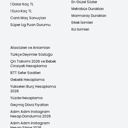
En Güzel Sözler
1 Dolar Kaç TL
Metrobüs Durakları
1 Euro Kaç TL
Marmaray Durakları
Canlı Maç Sonuçları
Erkek İsimleri
Süper Lig Puan Durumu
Kız İsimleri
Atasözleri ve Anlamları
Türkçe Deyimler Sözlüğü
Çin Takvimi 2026 ve Bebek
Cinsiyeti Hesaplama
İETT Sefer Saatleri
Gebelik Hesaplama
Yükselen Burç Hesaplama
2026
Yüzde Hesaplama
Geçmiş Döviz Fiyatları
Adım Adım Instagram
Hesap Dondurma 2026
Adım Adım Instagram
Hesap Silme 2026