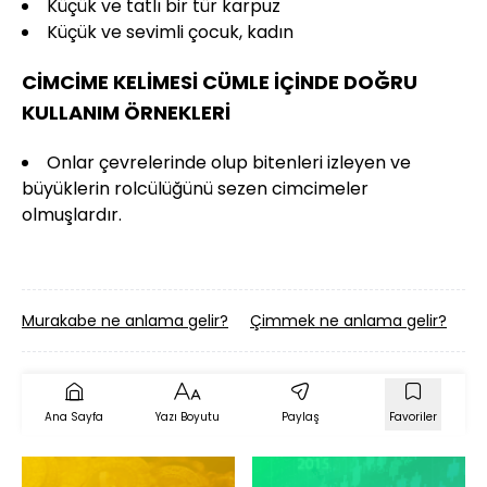
Küçük ve tatlı bir tür karpuz
Küçük ve sevimli çocuk, kadın
CİMCİME KELİMESİ CÜMLE İÇİNDE DOĞRU
KULLANIM ÖRNEKLERİ
Onlar çevrelerinde olup bitenleri izleyen ve
büyüklerin rolcülüğünü sezen cimcimeler
olmuşlardır.
Murakabe ne anlama gelir?
Çimmek ne anlama gelir?
Me
Ana Sayfa
Yazı Boyutu
Paylaş
Favoriler