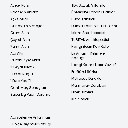
Ayetel Kürsi
TDK Sözlük Anlamları
Saatlerin Anlamı
Üniversite Taban Puanları
Aşk Sözleri
Rüya Tabirleri
Günaydın Mesajları
Dünya Tarihi ve Türk Tarihi
Gram Altın
İslam Ansiklopedisi
Çeyrek Altın
TÜBİTAK Ansiklopedisi
Yarım Altın
Hangi Besin Kaç Kalori
Ata Altın
Eş Anlamlı Kelimeler
Sözlüğü
Cumhuriyet Altını
Hangi Kelime Nasıl Yazılır?
22 Ayar Bilezik
En Güzel Sözler
1 Dolar Kaç TL
Metrobüs Durakları
1 Euro Kaç TL
Marmaray Durakları
Canlı Maç Sonuçları
Erkek İsimleri
Süper Lig Puan Durumu
Kız İsimleri
Atasözleri ve Anlamları
Türkçe Deyimler Sözlüğü