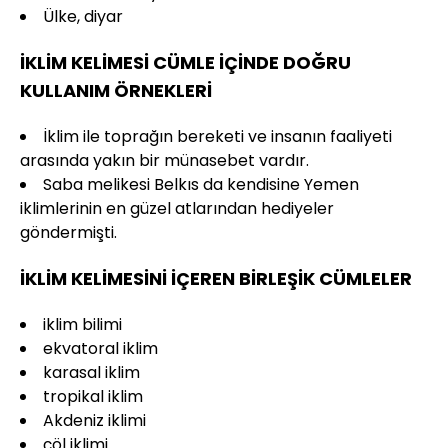
Ülke, diyar
İKLİM KELİMESİ CÜMLE İÇİNDE DOĞRU
KULLANIM ÖRNEKLERİ
İklim ile toprağın bereketi ve insanın faaliyeti
arasında yakın bir münasebet vardır.
Saba melikesi Belkıs da kendisine Yemen
iklimlerinin en güzel atlarından hediyeler
göndermişti.
İKLİM KELİMESİNİ İÇEREN BİRLEŞİK CÜMLELER
iklim bilimi
ekvatoral iklim
karasal iklim
tropikal iklim
Akdeniz iklimi
çöl iklimi