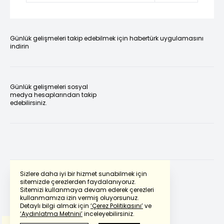
Günlük gelişmeleri takip edebilmek için habertürk uygulamasını
indirin
Günlük gelişmeleri sosyal
medya hesaplarından takip
edebilirsiniz.
Sizlere daha iyi bir hizmet sunabilmek için
sitemizde çerezlerden faydalanıyoruz.
Sitemizi kullanmaya devam ederek çerezleri
Powered by
Translate
kullanmamıza izin vermiş oluyorsunuz.
Detaylı bilgi almak için
‘Çerez Politikasını’
ve
‘Aydınlatma Metnini’
inceleyebilirsiniz.
Bu çeviride
Google Translete
kullanılmıştır.