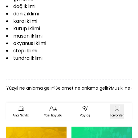
dağ iklimi
deniz iklimi
kara iklimi
kutup iklimi
muson iklimi
okyanus iklimi
step iklimi
tundra iklimi
Yüzyıl ne anlama gelir?
Selamet ne anlama gelir?
Musiki ne an
Ana Sayfa
Yazı Boyutu
Paylaş
Favoriler