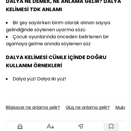
DALYA NE DEMEK, NE ANLAMA GELİR? DALYA
KELİMESİ TDK ANLAMI
Bir şey sayılırken birim olarak alınan sayıya
gelindiğinde söylenen uyarma sözü
Çocuk oyunlarında önceden belirlenen bir
aşamaya gelme anında söylenen söz
DALYA KELİMESİ CÜMLE İÇİNDE DOĞRU
KULLANIM ÖRNEKLERİ
Dalya yüz! Dalya iki yüz!
Bilgisayar ne anlama gelir?
Ülüş ne anlama gelir?
Mukabel