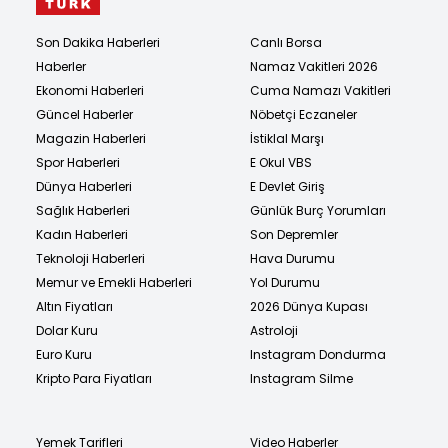
Son Dakika Haberleri
Canlı Borsa
Haberler
Namaz Vakitleri 2026
Ekonomi Haberleri
Cuma Namazı Vakitleri
Güncel Haberler
Nöbetçi Eczaneler
Magazin Haberleri
İstiklal Marşı
Spor Haberleri
E Okul VBS
Dünya Haberleri
E Devlet Giriş
Sağlık Haberleri
Günlük Burç Yorumları
Kadın Haberleri
Son Depremler
Teknoloji Haberleri
Hava Durumu
Memur ve Emekli Haberleri
Yol Durumu
Altın Fiyatları
2026 Dünya Kupası
Dolar Kuru
Astroloji
Euro Kuru
Instagram Dondurma
Kripto Para Fiyatları
Instagram Silme
Yemek Tarifleri
Video Haberler