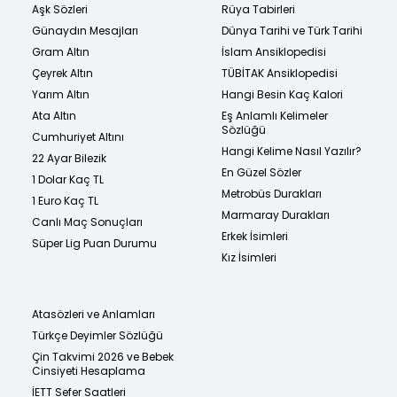
Aşk Sözleri
Rüya Tabirleri
Günaydın Mesajları
Dünya Tarihi ve Türk Tarihi
Gram Altın
İslam Ansiklopedisi
Çeyrek Altın
TÜBİTAK Ansiklopedisi
Yarım Altın
Hangi Besin Kaç Kalori
Ata Altın
Eş Anlamlı Kelimeler
Sözlüğü
Cumhuriyet Altını
Hangi Kelime Nasıl Yazılır?
22 Ayar Bilezik
En Güzel Sözler
1 Dolar Kaç TL
Metrobüs Durakları
1 Euro Kaç TL
Marmaray Durakları
Canlı Maç Sonuçları
Erkek İsimleri
Süper Lig Puan Durumu
Kız İsimleri
Atasözleri ve Anlamları
Türkçe Deyimler Sözlüğü
Çin Takvimi 2026 ve Bebek
Cinsiyeti Hesaplama
İETT Sefer Saatleri