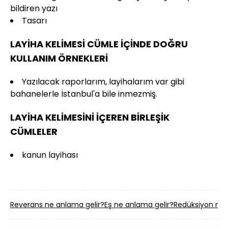
bildiren yazı
Tasarı
LAYİHA KELİMESİ CÜMLE İÇİNDE DOĞRU
KULLANIM ÖRNEKLERİ
Yazılacak raporlarım, layihalarım var gibi
bahanelerle İstanbul'a bile inmezmiş.
LAYİHA KELİMESİNİ İÇEREN BİRLEŞİK
CÜMLELER
kanun layihası
Reverans ne anlama gelir?
Eş ne anlama gelir?
Redüksiyon ne 