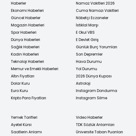
Haberler
Namaz Vakitleri 2026
Ekonomi Haberleri
Cuma Namazı Vakitleri
Güncel Haberler
Nöbetçi Eczaneler
Magazin Haberleri
İstiklal Marşı
Spor Haberleri
E Okul VBS
Dünya Haberleri
E Devlet Giriş
Sağlık Haberleri
Günlük Burç Yorumları
Kadın Haberleri
Son Depremler
Teknoloji Haberleri
Hava Durumu
Memur ve Emekli Haberleri
Yol Durumu
Altın Fiyatları
2026 Dünya Kupası
Dolar Kuru
Astroloji
Euro Kuru
Instagram Dondurma
Kripto Para Fiyatları
Instagram Silme
Yemek Tarifleri
Video Haberler
Ayetel Kürsi
TDK Sözlük Anlamları
Saatlerin Anlamı
Üniversite Taban Puanları