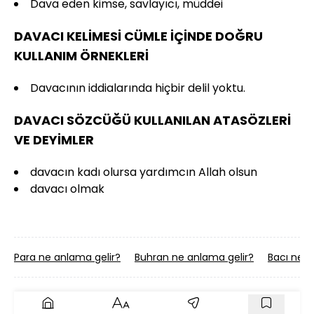
Dava eden kimse, savlayıcı, müddei
DAVACI KELİMESİ CÜMLE İÇİNDE DOĞRU
KULLANIM ÖRNEKLERİ
Davacının iddialarında hiçbir delil yoktu.
DAVACI SÖZCÜĞÜ KULLANILAN ATASÖZLERİ
VE DEYİMLER
davacın kadı olursa yardımcın Allah olsun
davacı olmak
Para ne anlama gelir?
Buhran ne anlama gelir?
Bacı ne a