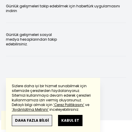
Günlük gelişmeleri takip edebilmek için habertürk uygulamasını
indirin
Günlük gelişmeleri sosyal
medya hesaplarından takip
edebilirsiniz.
Sizlere daha iyi bir hizmet sunabilmek için
sitemizde çerezlerden faydalanıyoruz.
Sitemizi kullanmaya devam ederek çerezleri
Powered by
Translate
kullanmamıza izin vermiş oluyorsunuz.
Detaylı bilgi almak için
‘Çerez Politikasını’
ve
‘Aydınlatma Metnini’
inceleyebilirsiniz.
Bu çeviride
Google Translete
kullanılmıştır.
Anlam ve çeviri hatalarından
haberturk.com
DAHA FAZLA BİLGİ
KABUL ET
sorumlu değildir.