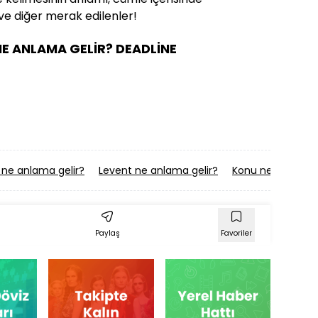
ve diğer merak edilenler!
NE ANLAMA GELİR? DEADLİNE
 ne anlama gelir?
Levent ne anlama gelir?
Konu ne anlama g
Paylaş
Favoriler