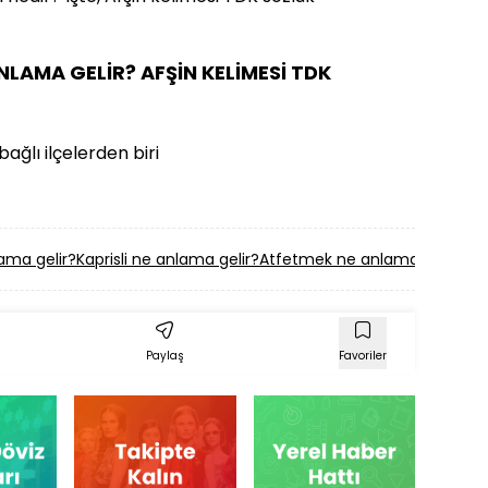
NLAMA GELİR? AFŞİN KELİMESİ TDK
ğlı ilçelerden biri
ama gelir?
Kaprisli ne anlama gelir?
Atfetmek ne anlama gelir?
As
Paylaş
Favoriler