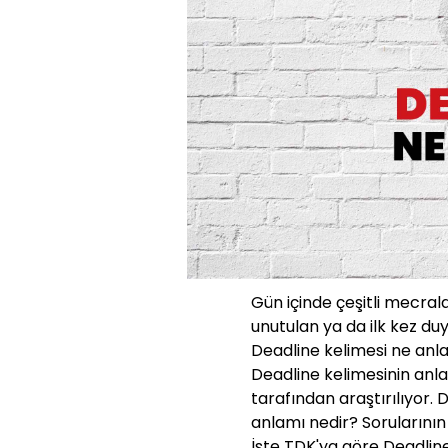
Gün içinde çeşitli mecra
unutulan ya da ilk kez duy
Deadline kelimesi ne anla
Deadline kelimesinin anla
tarafından araştırılıyor
anlamı nedir? Sorularının
İşte TDK'ya göre Deadline