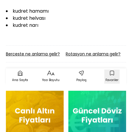
kudret hamamı
kudret helvası
kudret narı
Berceste ne anlama gelir?
Rotasyon ne anlama gelir?
Gö
Ana Sayfa
Yazı Boyutu
Paylaş
Favoriler