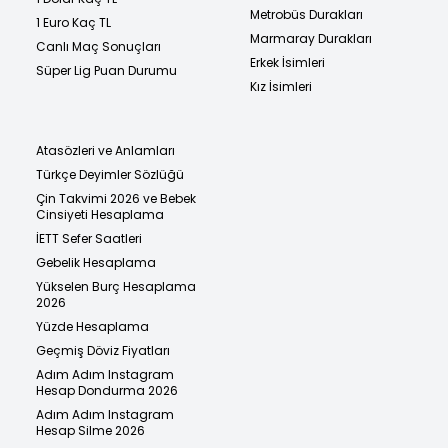
Metrobüs Durakları
1 Euro Kaç TL
Marmaray Durakları
Canlı Maç Sonuçları
Erkek İsimleri
Süper Lig Puan Durumu
Kız İsimleri
Atasözleri ve Anlamları
Türkçe Deyimler Sözlüğü
Çin Takvimi 2026 ve Bebek
Cinsiyeti Hesaplama
İETT Sefer Saatleri
Gebelik Hesaplama
Yükselen Burç Hesaplama
2026
Yüzde Hesaplama
Geçmiş Döviz Fiyatları
Adım Adım Instagram
Hesap Dondurma 2026
Adım Adım Instagram
Hesap Silme 2026