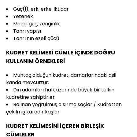
Güç(I), erk, erke, iktidar
Yetenek
Maddi güç, zenginlik
Tanrı yapısı
Tanrı'nın ezelî gücü
KUDRET KELİMESİ CÜMLE İÇİNDE DOĞRU
KULLANIM ÖRNEKLERİ
Muhtaç olduğun kudret, damarlarındaki asil
kanda mevcuttur.
Din adamları halk üzerinde büyük bir telkin
kudretine sahiptirler.
Balınan yoğrulmuş o sırma saçlar / Kudretten
çekilmiş karadır kaşlar
KUDRET KELİMESİNİ İÇEREN BİRLEŞİK
CÜMLELER