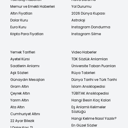
Memur ve Emekli Haberleri
Yol Durumu
Altın Fiyatları
2026 Dünya Kupası
Dolar Kuru
Astroloji
Euro Kuru
Instagram Dondurma
Kripto Para Fiyatları
Instagram Silme
Yemek Tarifleri
Video Haberler
Ayetel Kürsi
TDK Sözlük Anlamları
Saatlerin Anlamı
Üniversite Taban Puanları
Aşk Sözleri
Rüya Tabirleri
Günaydın Mesajları
Dünya Tarihi ve Türk Tarihi
Gram Altın
İslam Ansiklopedisi
Çeyrek Altın
TÜBİTAK Ansiklopedisi
Yarım Altın
Hangi Besin Kaç Kalori
Ata Altın
Eş Anlamlı Kelimeler
Sözlüğü
Cumhuriyet Altını
Hangi Kelime Nasıl Yazılır?
22 Ayar Bilezik
En Güzel Sözler
1 Dolar Kaç TL