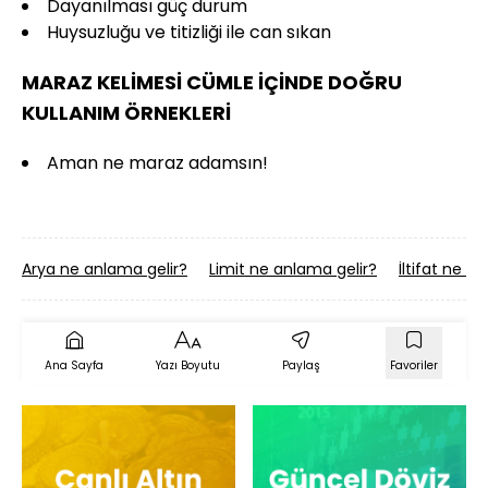
Dayanılması güç durum
Huysuzluğu ve titizliği ile can sıkan
MARAZ KELİMESİ CÜMLE İÇİNDE DOĞRU
KULLANIM ÖRNEKLERİ
Aman ne maraz adamsın!
Arya ne anlama gelir?
Limit ne anlama gelir?
İltifat ne a
Ana Sayfa
Yazı Boyutu
Paylaş
Favoriler