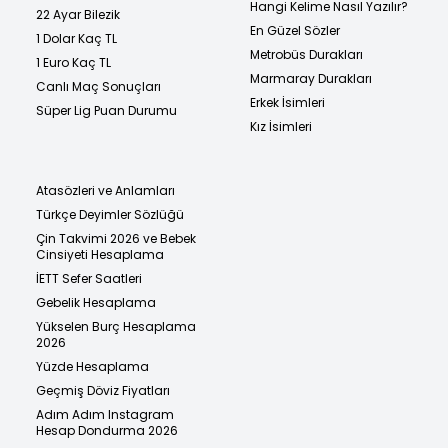
Hangi Kelime Nasıl Yazılır?
22 Ayar Bilezik
En Güzel Sözler
1 Dolar Kaç TL
Metrobüs Durakları
1 Euro Kaç TL
Marmaray Durakları
Canlı Maç Sonuçları
Erkek İsimleri
Süper Lig Puan Durumu
Kız İsimleri
Atasözleri ve Anlamları
Türkçe Deyimler Sözlüğü
Çin Takvimi 2026 ve Bebek
Cinsiyeti Hesaplama
İETT Sefer Saatleri
Gebelik Hesaplama
Yükselen Burç Hesaplama
2026
Yüzde Hesaplama
Geçmiş Döviz Fiyatları
Adım Adım Instagram
Hesap Dondurma 2026