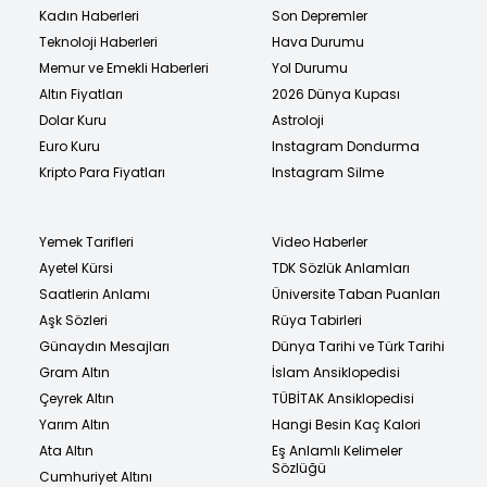
Kadın Haberleri
Son Depremler
Teknoloji Haberleri
Hava Durumu
Memur ve Emekli Haberleri
Yol Durumu
Altın Fiyatları
2026 Dünya Kupası
Dolar Kuru
Astroloji
Euro Kuru
Instagram Dondurma
Kripto Para Fiyatları
Instagram Silme
Yemek Tarifleri
Video Haberler
Ayetel Kürsi
TDK Sözlük Anlamları
Saatlerin Anlamı
Üniversite Taban Puanları
Aşk Sözleri
Rüya Tabirleri
Günaydın Mesajları
Dünya Tarihi ve Türk Tarihi
Gram Altın
İslam Ansiklopedisi
Çeyrek Altın
TÜBİTAK Ansiklopedisi
Yarım Altın
Hangi Besin Kaç Kalori
Ata Altın
Eş Anlamlı Kelimeler
Sözlüğü
Cumhuriyet Altını