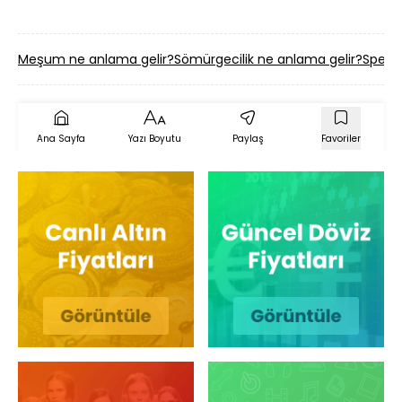
Meşum ne anlama gelir?
Sömürgecilik ne anlama gelir?
Spekül
Ana Sayfa
Yazı Boyutu
Paylaş
Favoriler